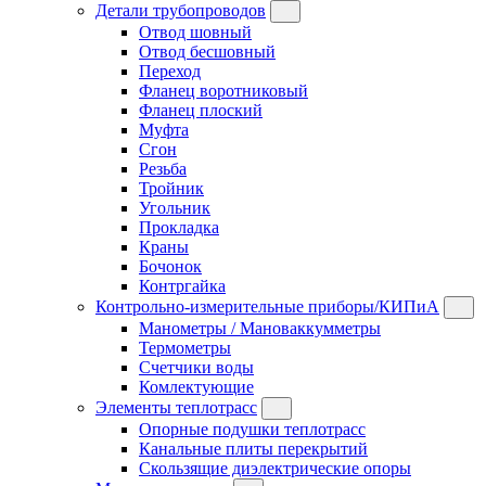
Детали трубопроводов
Отвод шовный
Отвод бесшовный
Переход
Фланец воротниковый
Фланец плоский
Муфта
Сгон
Резьба
Тройник
Угольник
Прокладка
Краны
Бочонок
Контргайка
Контрольно-измерительные приборы/КИПиА
Манометры / Мановаккумметры
Термометры
Счетчики воды
Комлектующие
Элементы теплотрасс
Опорные подушки теплотрасс
Канальные плиты перекрытий
Скользящие диэлектрические опоры