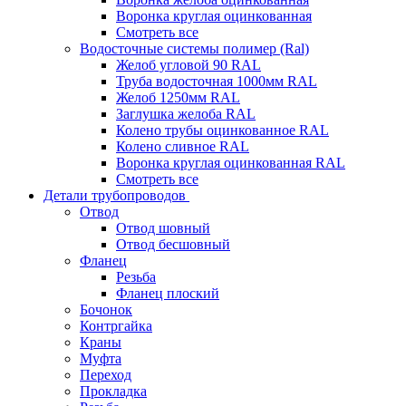
Воронка круглая оцинкованная
Смотреть все
Водосточные системы полимер (Ral)
Желоб угловой 90 RAL
Труба водосточная 1000мм RAL
Желоб 1250мм RAL
Заглушка желоба RAL
Колено трубы оцинкованное RAL
Колено сливное RAL
Воронка круглая оцинкованная RAL
Смотреть все
Детали трубопроводов
Отвод
Отвод шовный
Отвод бесшовный
Фланец
Резьба
Фланец плоский
Бочонок
Контргайка
Краны
Муфта
Переход
Прокладка