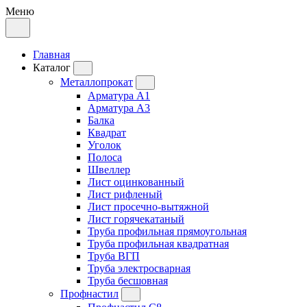
Меню
Главная
Каталог
Металлопрокат
Арматура А1
Арматура А3
Балка
Квадрат
Уголок
Полоса
Швеллер
Лист оцинкованный
Лист рифленый
Лист просечно-вытяжной
Лист горячекатаный
Труба профильная прямоугольная
Труба профильная квадратная
Труба ВГП
Труба электросварная
Труба бесшовная
Профнастил