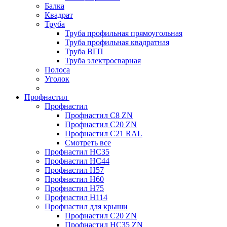
Балка
Квадрат
Труба
Труба профильная прямоугольная
Труба профильная квадратная
Труба ВГП
Труба электросварная
Полоса
Уголок
Профнастил
Профнастил
Профнастил С8 ZN
Профнастил С20 ZN
Профнастил С21 RAL
Смотреть все
Профнастил HC35
Профнастил HC44
Профнастил H57
Профнастил H60
Профнастил H75
Профнастил H114
Профнастил для крыши
Профнастил С20 ZN
Профнастил НС35 ZN