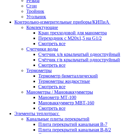
Резьба
Сгон
Тройник
Угольник
Контрольно-измерительные приборы/КИПиА
Комлектующие
Кран трехходовой для манометра
Переходник с М20х1,5 на G1/2
Смотреть все
Счетчики воды
Счетчик х/в крыльчатый одноструйный
Счётчик г/в крыльчатый одноструйный
Смотреть все
Термометры
Термометр биметаллический
Термометры жидкостные
Смотреть все
Манометры / Мановаккумметры
Манометр МТ-100
Мановаккумметр МВТ-160
Смотреть все
Элементы теплотрасс
Канальные плиты перекрытий
Плита перекрытий канальная В-7
Плита перекрытий канальная В-8/2