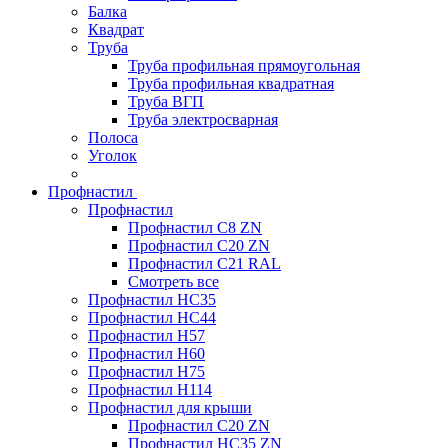
Балка
Квадрат
Труба
Труба профильная прямоугольная
Труба профильная квадратная
Труба ВГП
Труба электросварная
Полоса
Уголок
Профнастил
Профнастил
Профнастил С8 ZN
Профнастил С20 ZN
Профнастил С21 RAL
Смотреть все
Профнастил HC35
Профнастил HC44
Профнастил H57
Профнастил H60
Профнастил H75
Профнастил H114
Профнастил для крыши
Профнастил С20 ZN
Профнастил НС35 ZN