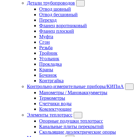
Детали трубопроводов
Отвод шовный
Отвод бесшовный
Переход
Фланец воротниковый
Фланец плоский
Муфта
Сгон
Резьба
Тройник
Угольник
Прокладка
Краны
Бочонок
Контргайка
Контрольно-измерительные приборы/КИПиА
Манометры / Мановаккумметры
Термометры
Счетчики воды
Комлектующие
Элементы теплотрасс
Опорные подушки теплотрасс
Канальные плиты перекрытий
Скользящие диэлектрические опоры