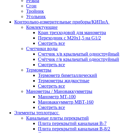
Резьба
Сгон
Тройник
Угольник
Контрольно-измерительные приборы/КИПиА
Комлектующие
Кран трехходовой для манометра
Переходник с М20х1,5 на G1/2
Смотреть все
Счетчики воды
Счетчик х/в крыльчатый одноструйный
Счётчик г/в крыльчатый одноструйный
Смотреть все
Термометры
Термометр биметаллический
Термометры жидкостные
Смотреть все
Манометры / Мановаккумметры
Манометр МТ-100
Мановаккумметр МВТ-160
Смотреть все
Элементы теплотрасс
Канальные плиты перекрытий
Плита перекрытий канальная В-7
Плита перекрытий канальная В-8/2