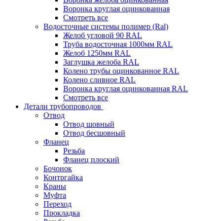
Воронка круглая оцинкованная
Смотреть все
Водосточные системы полимер (Ral)
Желоб угловой 90 RAL
Труба водосточная 1000мм RAL
Желоб 1250мм RAL
Заглушка желоба RAL
Колено трубы оцинкованное RAL
Колено сливное RAL
Воронка круглая оцинкованная RAL
Смотреть все
Детали трубопроводов
Отвод
Отвод шовный
Отвод бесшовный
Фланец
Резьба
Фланец плоский
Бочонок
Контргайка
Краны
Муфта
Переход
Прокладка