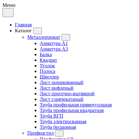
Меню
Главная
Каталог
Металлопрокат
Арматура А1
Арматура А3
Балка
Квадрат
Уголок
Полоса
Швеллер
Лист оцинкованный
Лист рифленый
Лист просечно-вытяжной
Лист горячекатаный
Труба профильная прямоугольная
Труба профильная квадратная
Труба ВГП
Труба электросварная
Труба бесшовная
Профнастил