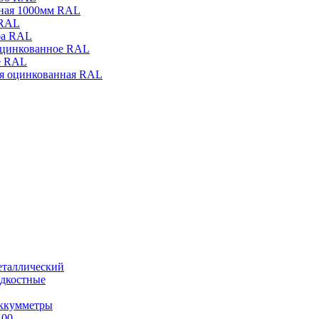
чная 1000мм RAL
 RAL
ба RAL
оцинкованное RAL
е RAL
ая оцинкованная RAL
еталлический
дкостные
ккумметры
100