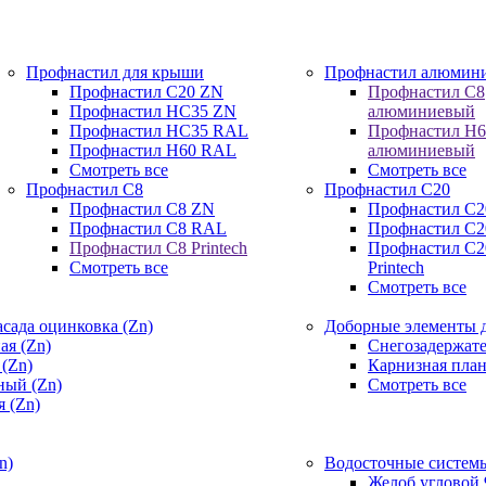
Профнастил для крыши
Профнастил алюмин
Профнастил С20 ZN
Профнастил С8
Профнастил НС35 ZN
алюминиевый
Профнастил НС35 RAL
Профнастил Н6
Профнастил Н60 RAL
алюминиевый
Смотреть все
Смотреть все
Профнастил C8
Профнастил C20
Профнастил С8 ZN
Профнастил С2
Профнастил С8 RAL
Профнастил С
Профнастил С8 Printech
Профнастил С2
Смотреть все
Printech
Смотреть все
сада оцинковка (Zn)
Доборные элементы д
ая (Zn)
Снегозадержат
(Zn)
Карнизная пла
ный (Zn)
Смотреть все
 (Zn)
n)
Водосточные системы
Желоб угловой