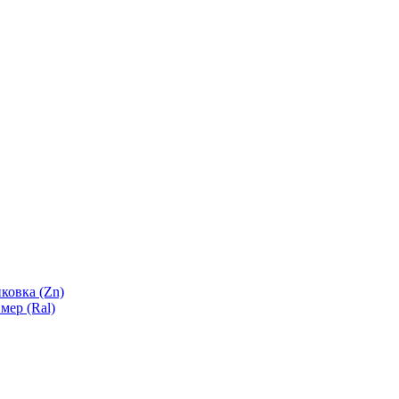
ковка (Zn)
мер (Ral)