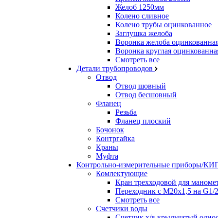
Желоб 1250мм
Колено сливное
Колено трубы оцинкованное
Заглушка желоба
Воронка желоба оцинкованна
Воронка круглая оцинкованна
Смотреть все
Детали трубопроводов
Отвод
Отвод шовный
Отвод бесшовный
Фланец
Резьба
Фланец плоский
Бочонок
Контргайка
Краны
Муфта
Контрольно-измерительные приборы/К
Комлектующие
Кран трехходовой для маноме
Переходник с М20х1,5 на G1/
Смотреть все
Счетчики воды
Счетчик х/в крыльчатый одн