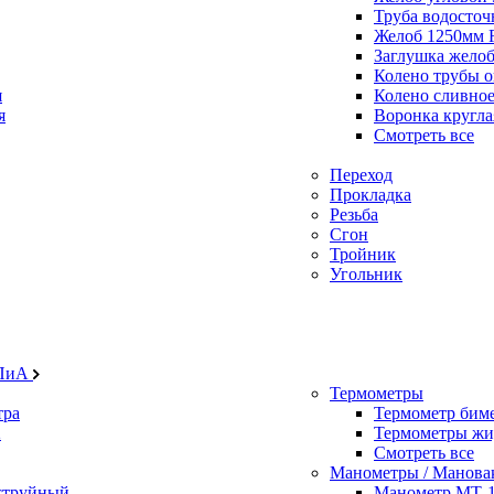
Труба водосто
Желоб 1250мм
Заглушка жело
Колено трубы 
я
Колено сливно
я
Воронка кругл
Смотреть все
Переход
Прокладка
Резьба
Сгон
Тройник
Угольник
ИПиА
Термометры
тра
Термометр бим
2
Термометры жи
Смотреть все
Манометры / Манова
оструйный
Манометр МТ-