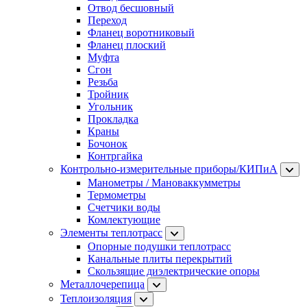
Отвод бесшовный
Переход
Фланец воротниковый
Фланец плоский
Муфта
Сгон
Резьба
Тройник
Угольник
Прокладка
Краны
Бочонок
Контргайка
Контрольно-измерительные приборы/КИПиА
Манометры / Мановаккумметры
Термометры
Счетчики воды
Комлектующие
Элементы теплотрасс
Опорные подушки теплотрасс
Канальные плиты перекрытий
Скользящие диэлектрические опоры
Металлочерепица
Теплоизоляция