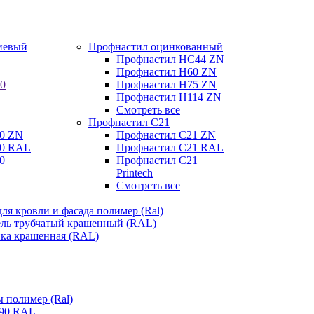
иевый
Профнастил оцинкованный
Профнастил НС44 ZN
Профнастил Н60 ZN
0
Профнастил Н75 ZN
Профнастил Н114 ZN
Смотреть все
Профнастил C21
0 ZN
Профнастил С21 ZN
20 RAL
Профнастил С21 RAL
0
Профнастил С21
Printech
Смотреть все
ля кровли и фасада полимер (Ral)
ель трубчатый крашенный (RAL)
нка крашенная (RAL)
 полимер (Ral)
 90 RAL