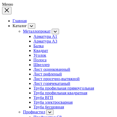
Меню
Главная
Каталог
Металлопрокат
Арматура А1
Арматура А3
Балка
Квадрат
Уголок
Полоса
Швеллер
Лист оцинкованный
Лист рифленый
Лист просечно-вытяжной
Лист горячекатаный
Труба профильная прямоугольная
Труба профильная квадратная
Труба ВГП
Труба электросварная
Труба бесшовная
Профнастил