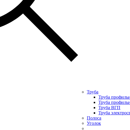
Труба
Труба профильн
Труба профильн
Труба ВГП
Труба электрос
Полоса
Уголок