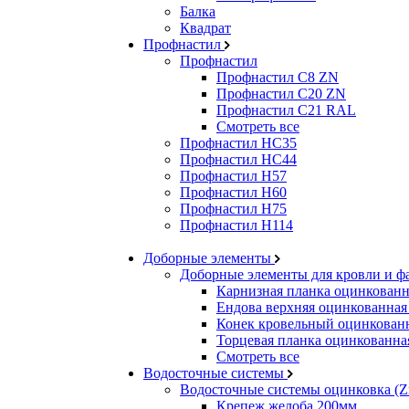
Балка
Квадрат
Профнастил
Профнастил
Профнастил С8 ZN
Профнастил С20 ZN
Профнастил С21 RAL
Смотреть все
Профнастил HC35
Профнастил HC44
Профнастил H57
Профнастил H60
Профнастил H75
Профнастил H114
Доборные элементы
Доборные элементы для кровли и фа
Карнизная планка оцинкованн
Ендова верхняя оцинкованная 
Конек кровельный оцинкован
Торцевая планка оцинкованная
Смотреть все
Водосточные системы
Водосточные системы оцинковка (Z
Крепеж желоба 200мм