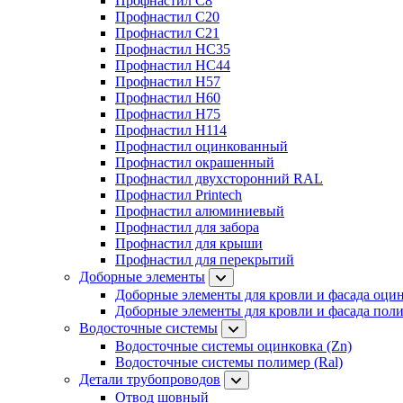
Профнастил C8
Профнастил C20
Профнастил C21
Профнастил HC35
Профнастил HC44
Профнастил H57
Профнастил H60
Профнастил H75
Профнастил H114
Профнастил оцинкованный
Профнастил окрашенный
Профнастил двухсторонний RAL
Профнастил Printech
Профнастил алюминиевый
Профнастил для забора
Профнастил для крыши
Профнастил для перекрытий
Доборные элементы
Доборные элементы для кровли и фасада оцин
Доборные элементы для кровли и фасада поли
Водосточные системы
Водосточные системы оцинковка (Zn)
Водосточные системы полимер (Ral)
Детали трубопроводов
Отвод шовный