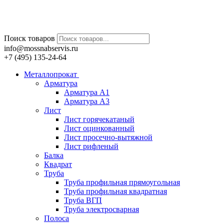
Поиск товаров
info@mossnabservis.ru
+7 (495) 135-24-64
Металлопрокат
Арматура
Арматура А1
Арматура А3
Лист
Лист горячекатаный
Лист оцинкованный
Лист просечно-вытяжной
Лист рифленый
Балка
Квадрат
Труба
Труба профильная прямоугольная
Труба профильная квадратная
Труба ВГП
Труба электросварная
Полоса