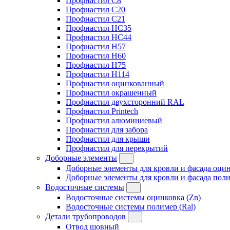
Профнастил C8
Профнастил C20
Профнастил C21
Профнастил HC35
Профнастил HC44
Профнастил H57
Профнастил H60
Профнастил H75
Профнастил H114
Профнастил оцинкованный
Профнастил окрашенный
Профнастил двухсторонний RAL
Профнастил Printech
Профнастил алюминиевый
Профнастил для забора
Профнастил для крыши
Профнастил для перекрытий
Доборные элементы
Доборные элементы для кровли и фасада оцин
Доборные элементы для кровли и фасада поли
Водосточные системы
Водосточные системы оцинковка (Zn)
Водосточные системы полимер (Ral)
Детали трубопроводов
Отвод шовный