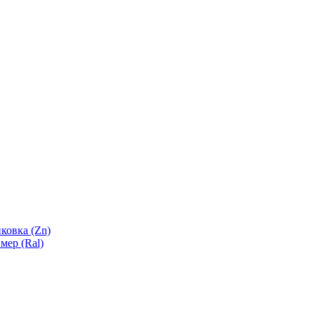
ковка (Zn)
мер (Ral)