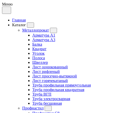
Меню
Главная
Каталог
Металлопрокат
Арматура А1
Арматура А3
Балка
Квадрат
Уголок
Полоса
Швеллер
Лист оцинкованный
Лист рифленый
Лист просечно-вытяжной
Лист горячекатаный
Труба профильная прямоугольная
Труба профильная квадратная
Труба ВГП
Труба электросварная
Труба бесшовная
Профнастил