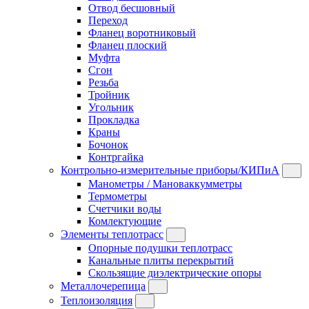
Отвод бесшовный
Переход
Фланец воротниковый
Фланец плоский
Муфта
Сгон
Резьба
Тройник
Угольник
Прокладка
Краны
Бочонок
Контргайка
Контрольно-измерительные приборы/КИПиА
Манометры / Мановаккумметры
Термометры
Счетчики воды
Комлектующие
Элементы теплотрасс
Опорные подушки теплотрасс
Канальные плиты перекрытий
Скользящие диэлектрические опоры
Металлочерепица
Теплоизоляция