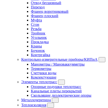
Отвод бесшовный
Переход
Фланец воротниковый
Фланец плоский
Муфта
Сгон
Резьба
Тройник
Угольник
Прокладка
Краны
Бочонок
Контргайка
Контрольно-измерительные приборы/КИПиА
Манометры / Мановаккумметры
Термометры
Счетчики воды
Комлектующие
Элементы теплотрасс
Опорные подушки теплотрасс
Канальные плиты перекрытий
Скользящие диэлектрические опоры
Металлочерепица
Теплоизоляция