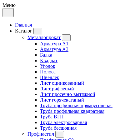
Меню
Главная
Каталог
Металлопрокат
Арматура А1
Арматура А3
Балка
Квадрат
Уголок
Полоса
Швеллер
Лист оцинкованный
Лист рифленый
Лист просечно-вытяжной
Лист горячекатаный
Труба профильная прямоугольная
Труба профильная квадратная
Труба ВГП
Труба электросварная
Труба бесшовная
Профнастил