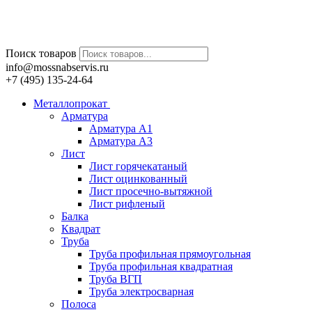
Поиск товаров
info@mossnabservis.ru
+7 (495) 135-24-64
Металлопрокат
Арматура
Арматура А1
Арматура А3
Лист
Лист горячекатаный
Лист оцинкованный
Лист просечно-вытяжной
Лист рифленый
Балка
Квадрат
Труба
Труба профильная прямоугольная
Труба профильная квадратная
Труба ВГП
Труба электросварная
Полоса