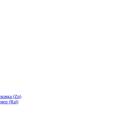
ковка (Zn)
мер (Ral)