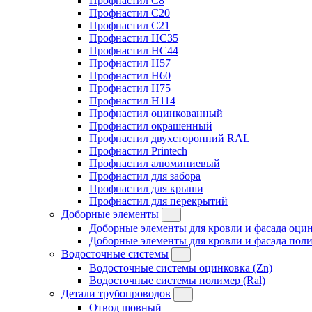
Профнастил C8
Профнастил C20
Профнастил C21
Профнастил HC35
Профнастил HC44
Профнастил H57
Профнастил H60
Профнастил H75
Профнастил H114
Профнастил оцинкованный
Профнастил окрашенный
Профнастил двухсторонний RAL
Профнастил Printech
Профнастил алюминиевый
Профнастил для забора
Профнастил для крыши
Профнастил для перекрытий
Доборные элементы
Доборные элементы для кровли и фасада оцин
Доборные элементы для кровли и фасада поли
Водосточные системы
Водосточные системы оцинковка (Zn)
Водосточные системы полимер (Ral)
Детали трубопроводов
Отвод шовный