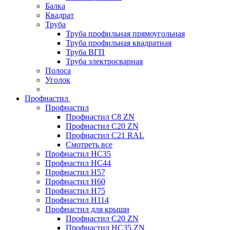
Балка
Квадрат
Труба
Труба профильная прямоугольная
Труба профильная квадратная
Труба ВГП
Труба электросварная
Полоса
Уголок
Профнастил
Профнастил
Профнастил С8 ZN
Профнастил С20 ZN
Профнастил С21 RAL
Смотреть все
Профнастил HC35
Профнастил HC44
Профнастил H57
Профнастил H60
Профнастил H75
Профнастил H114
Профнастил для крыши
Профнастил С20 ZN
Профнастил НС35 ZN