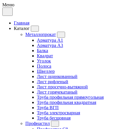
Меню
Главная
Каталог
Металлопрокат
Арматура А1
Арматура А3
Балка
Квадрат
Уголок
Полоса
Швеллер
Лист оцинкованный
Лист рифленый
Лист просечно-вытяжной
Лист горячекатаный
Труба профильная прямоугольная
Труба профильная квадратная
Труба ВГП
Труба электросварная
Труба бесшовная
Профнастил