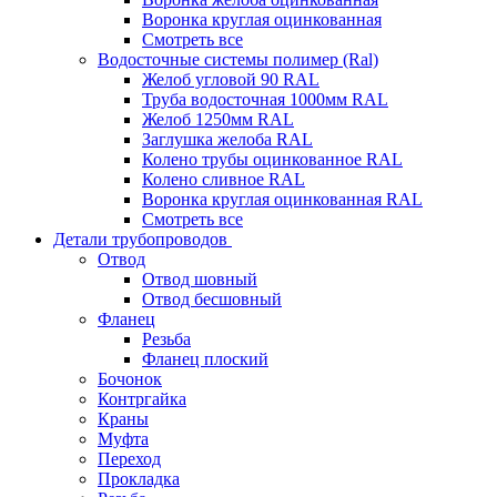
Воронка круглая оцинкованная
Смотреть все
Водосточные системы полимер (Ral)
Желоб угловой 90 RAL
Труба водосточная 1000мм RAL
Желоб 1250мм RAL
Заглушка желоба RAL
Колено трубы оцинкованное RAL
Колено сливное RAL
Воронка круглая оцинкованная RAL
Смотреть все
Детали трубопроводов
Отвод
Отвод шовный
Отвод бесшовный
Фланец
Резьба
Фланец плоский
Бочонок
Контргайка
Краны
Муфта
Переход
Прокладка