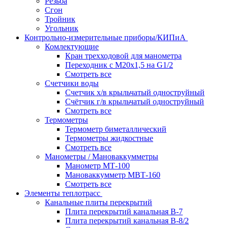
Резьба
Сгон
Тройник
Угольник
Контрольно-измерительные приборы/КИПиА
Комлектующие
Кран трехходовой для манометра
Переходник с М20х1,5 на G1/2
Смотреть все
Счетчики воды
Счетчик х/в крыльчатый одноструйный
Счётчик г/в крыльчатый одноструйный
Смотреть все
Термометры
Термометр биметаллический
Термометры жидкостные
Смотреть все
Манометры / Мановаккумметры
Манометр МТ-100
Мановаккумметр МВТ-160
Смотреть все
Элементы теплотрасс
Канальные плиты перекрытий
Плита перекрытий канальная В-7
Плита перекрытий канальная В-8/2