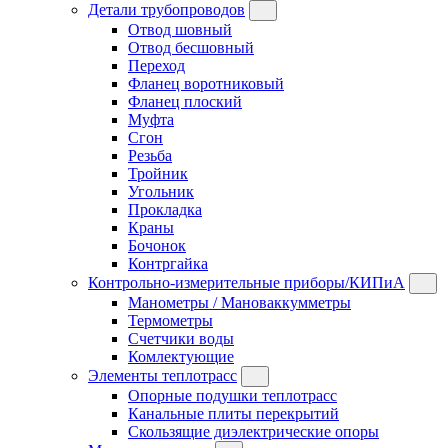
Детали трубопроводов
Отвод шовный
Отвод бесшовный
Переход
Фланец воротниковый
Фланец плоский
Муфта
Сгон
Резьба
Тройник
Угольник
Прокладка
Краны
Бочонок
Контргайка
Контрольно-измерительные приборы/КИПиА
Манометры / Мановаккумметры
Термометры
Счетчики воды
Комлектующие
Элементы теплотрасс
Опорные подушки теплотрасс
Канальные плиты перекрытий
Скользящие диэлектрические опоры