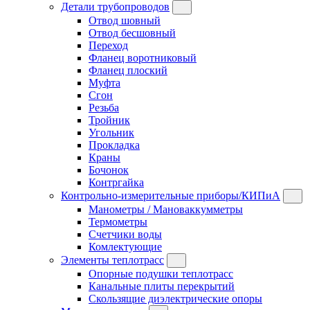
Детали трубопроводов
Отвод шовный
Отвод бесшовный
Переход
Фланец воротниковый
Фланец плоский
Муфта
Сгон
Резьба
Тройник
Угольник
Прокладка
Краны
Бочонок
Контргайка
Контрольно-измерительные приборы/КИПиА
Манометры / Мановаккумметры
Термометры
Счетчики воды
Комлектующие
Элементы теплотрасс
Опорные подушки теплотрасс
Канальные плиты перекрытий
Скользящие диэлектрические опоры