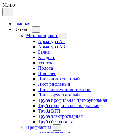
Меню
Главная
Каталог
Металлопрокат
Арматура А1
Арматура А3
Балка
Квадрат
Уголок
Полоса
Швеллер
Лист оцинкованный
Лист рифленый
Лист просечно-вытяжной
Лист горячекатаный
Труба профильная прямоугольная
Труба профильная квадратная
Труба ВГП
Труба электросварная
Труба бесшовная
Профнастил