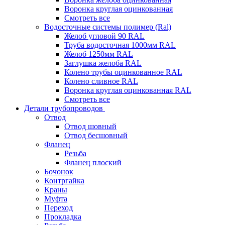
Воронка круглая оцинкованная
Смотреть все
Водосточные системы полимер (Ral)
Желоб угловой 90 RAL
Труба водосточная 1000мм RAL
Желоб 1250мм RAL
Заглушка желоба RAL
Колено трубы оцинкованное RAL
Колено сливное RAL
Воронка круглая оцинкованная RAL
Смотреть все
Детали трубопроводов
Отвод
Отвод шовный
Отвод бесшовный
Фланец
Резьба
Фланец плоский
Бочонок
Контргайка
Краны
Муфта
Переход
Прокладка