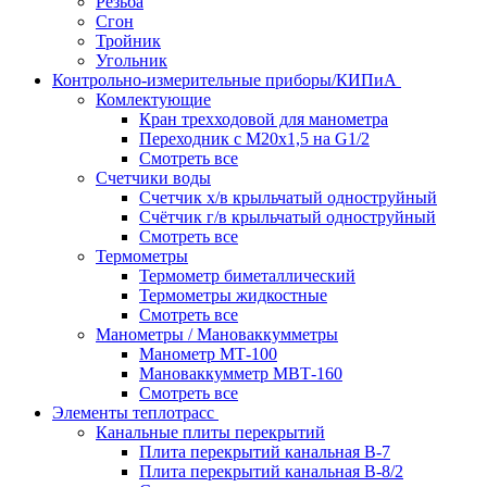
Резьба
Сгон
Тройник
Угольник
Контрольно-измерительные приборы/КИПиА
Комлектующие
Кран трехходовой для манометра
Переходник с М20х1,5 на G1/2
Смотреть все
Счетчики воды
Счетчик х/в крыльчатый одноструйный
Счётчик г/в крыльчатый одноструйный
Смотреть все
Термометры
Термометр биметаллический
Термометры жидкостные
Смотреть все
Манометры / Мановаккумметры
Манометр МТ-100
Мановаккумметр МВТ-160
Смотреть все
Элементы теплотрасс
Канальные плиты перекрытий
Плита перекрытий канальная В-7
Плита перекрытий канальная В-8/2