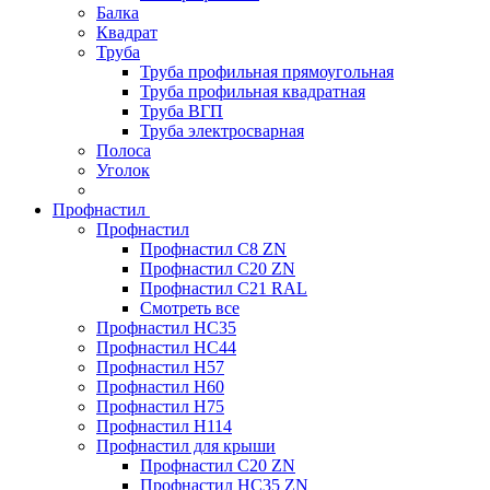
Балка
Квадрат
Труба
Труба профильная прямоугольная
Труба профильная квадратная
Труба ВГП
Труба электросварная
Полоса
Уголок
Профнастил
Профнастил
Профнастил С8 ZN
Профнастил С20 ZN
Профнастил С21 RAL
Смотреть все
Профнастил HC35
Профнастил HC44
Профнастил H57
Профнастил H60
Профнастил H75
Профнастил H114
Профнастил для крыши
Профнастил С20 ZN
Профнастил НС35 ZN