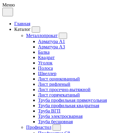
Меню
Главная
Каталог
Металлопрокат
Арматура А1
Арматура А3
Балка
Квадрат
Уголок
Полоса
Швеллер
Лист оцинкованный
Лист рифленый
Лист просечно-вытяжной
Лист горячекатаный
Труба профильная прямоугольная
Труба профильная квадратная
Труба ВГП
Труба электросварная
Труба бесшовная
Профнастил