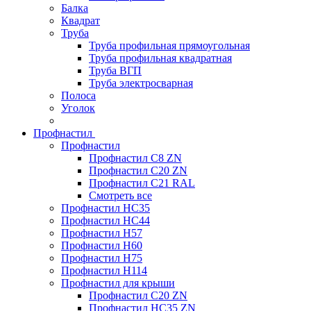
Балка
Квадрат
Труба
Труба профильная прямоугольная
Труба профильная квадратная
Труба ВГП
Труба электросварная
Полоса
Уголок
Профнастил
Профнастил
Профнастил С8 ZN
Профнастил С20 ZN
Профнастил С21 RAL
Смотреть все
Профнастил HC35
Профнастил HC44
Профнастил H57
Профнастил H60
Профнастил H75
Профнастил H114
Профнастил для крыши
Профнастил С20 ZN
Профнастил НС35 ZN