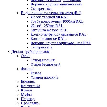
Воронка круглая оцинкованная
Смотреть все
Водосточные системы полимер (Ral)
Желоб угловой 90 RAL
Труба водосточная 1000мм RAL
Желоб 1250мм RAL
Заглушка желоба RAL
Колено трубы оцинкованное RAL
Колено сливное RAL
Воронка круглая оцинкованная RAL
Смотреть все
Детали трубопроводов
Отвод
Отвод шовный
Отвод бесшовный
Фланец
Резьба
Фланец плоский
Бочонок
Контргайка
Краны
Муфта
Переход
Прокладка