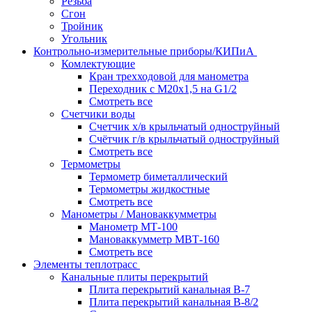
Резьба
Сгон
Тройник
Угольник
Контрольно-измерительные приборы/КИПиА
Комлектующие
Кран трехходовой для манометра
Переходник с М20х1,5 на G1/2
Смотреть все
Счетчики воды
Счетчик х/в крыльчатый одноструйный
Счётчик г/в крыльчатый одноструйный
Смотреть все
Термометры
Термометр биметаллический
Термометры жидкостные
Смотреть все
Манометры / Мановаккумметры
Манометр МТ-100
Мановаккумметр МВТ-160
Смотреть все
Элементы теплотрасс
Канальные плиты перекрытий
Плита перекрытий канальная В-7
Плита перекрытий канальная В-8/2