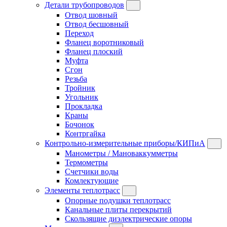
Детали трубопроводов
Отвод шовный
Отвод бесшовный
Переход
Фланец воротниковый
Фланец плоский
Муфта
Сгон
Резьба
Тройник
Угольник
Прокладка
Краны
Бочонок
Контргайка
Контрольно-измерительные приборы/КИПиА
Манометры / Мановаккумметры
Термометры
Счетчики воды
Комлектующие
Элементы теплотрасс
Опорные подушки теплотрасс
Канальные плиты перекрытий
Скользящие диэлектрические опоры