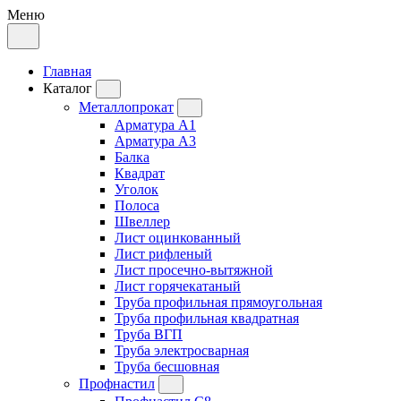
Меню
Главная
Каталог
Металлопрокат
Арматура А1
Арматура А3
Балка
Квадрат
Уголок
Полоса
Швеллер
Лист оцинкованный
Лист рифленый
Лист просечно-вытяжной
Лист горячекатаный
Труба профильная прямоугольная
Труба профильная квадратная
Труба ВГП
Труба электросварная
Труба бесшовная
Профнастил