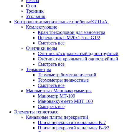
Резьба
Сгон
Тройник
Угольник
Контрольно-измерительные приборы/КИПиА
Комлектующие
Кран трехходовой для манометра
Переходник с М20х1,5 на G1/2
Смотреть все
Счетчики воды
Счетчик х/в крыльчатый одноструйный
Счётчик г/в крыльчатый одноструйный
Смотреть все
Термометры
Термометр биметаллический
Термометры жидкостные
Смотреть все
Манометры / Мановаккумметры
Манометр МТ-100
Мановаккумметр МВТ-160
Смотреть все
Элементы теплотрасс
Канальные плиты перекрытий
Плита перекрытий канальная В-7
Плита перекрытий канальная В-8/2