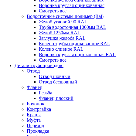
Воронка круглая оцинкованная
Смотреть все
Водосточные системы полимер (Ral)
Желоб угловой 90 RAL
Труба водосточная 1000мм RAL
Желоб 1250мм RAL
Заглушка желоба RAL
Колено трубы оцинкованное RAL
Колено сливное RAL
Воронка круглая оцинкованная RAL
Смотреть все
Детали трубопроводов
Отвод
Отвод шовный
Отвод бесшовный
Фланец
Резьба
Фланец плоский
Бочонок
Контргайка
Краны
Муфта
Переход
Прокладка