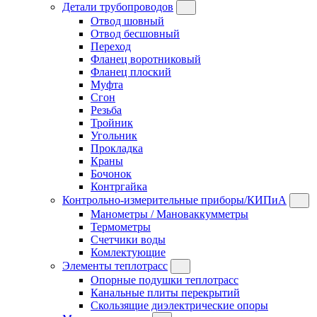
Детали трубопроводов
Отвод шовный
Отвод бесшовный
Переход
Фланец воротниковый
Фланец плоский
Муфта
Сгон
Резьба
Тройник
Угольник
Прокладка
Краны
Бочонок
Контргайка
Контрольно-измерительные приборы/КИПиА
Манометры / Мановаккумметры
Термометры
Счетчики воды
Комлектующие
Элементы теплотрасс
Опорные подушки теплотрасс
Канальные плиты перекрытий
Скользящие диэлектрические опоры