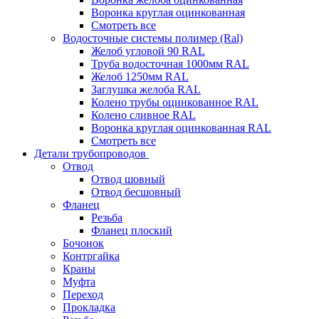
Воронка круглая оцинкованная
Смотреть все
Водосточные системы полимер (Ral)
Желоб угловой 90 RAL
Труба водосточная 1000мм RAL
Желоб 1250мм RAL
Заглушка желоба RAL
Колено трубы оцинкованное RAL
Колено сливное RAL
Воронка круглая оцинкованная RAL
Смотреть все
Детали трубопроводов
Отвод
Отвод шовный
Отвод бесшовный
Фланец
Резьба
Фланец плоский
Бочонок
Контргайка
Краны
Муфта
Переход
Прокладка