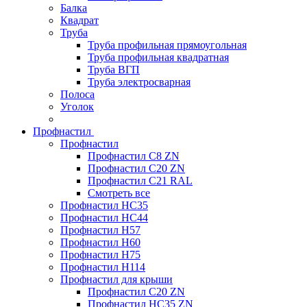
Балка
Квадрат
Труба
Труба профильная прямоугольная
Труба профильная квадратная
Труба ВГП
Труба электросварная
Полоса
Уголок
Профнастил
Профнастил
Профнастил С8 ZN
Профнастил С20 ZN
Профнастил С21 RAL
Смотреть все
Профнастил HC35
Профнастил HC44
Профнастил H57
Профнастил H60
Профнастил H75
Профнастил H114
Профнастил для крыши
Профнастил С20 ZN
Профнастил НС35 ZN