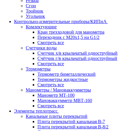
Резьба
Сгон
Тройник
Угольник
Контрольно-измерительные приборы/КИПиА
Комлектующие
Кран трехходовой для манометра
Переходник с М20х1,5 на G1/2
Смотреть все
Счетчики воды
Счетчик х/в крыльчатый одноструйный
Счётчик г/в крыльчатый одноструйный
Смотреть все
Термометры
Термометр биметаллический
Термометры жидкостные
Смотреть все
Манометры / Мановаккумметры
Манометр МТ-100
Мановаккумметр МВТ-160
Смотреть все
Элементы теплотрасс
Канальные плиты перекрытий
Плита перекрытий канальная В-7
Плита перекрытий канальная В-8/2