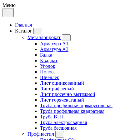
Меню
Главная
Каталог
Металлопрокат
Арматура А1
Арматура А3
Балка
Квадрат
Уголок
Полоса
Швеллер
Лист оцинкованный
Лист рифленый
Лист просечно-вытяжной
Лист горячекатаный
Труба профильная прямоугольная
Труба профильная квадратная
Труба ВГП
Труба электросварная
Труба бесшовная
Профнастил