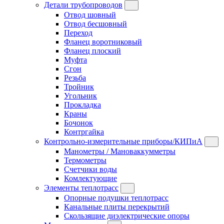
Детали трубопроводов
Отвод шовный
Отвод бесшовный
Переход
Фланец воротниковый
Фланец плоский
Муфта
Сгон
Резьба
Тройник
Угольник
Прокладка
Краны
Бочонок
Контргайка
Контрольно-измерительные приборы/КИПиА
Манометры / Мановаккумметры
Термометры
Счетчики воды
Комлектующие
Элементы теплотрасс
Опорные подушки теплотрасс
Канальные плиты перекрытий
Скользящие диэлектрические опоры