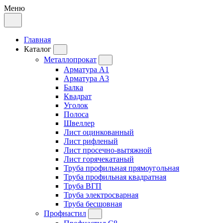
Меню
Главная
Каталог
Металлопрокат
Арматура А1
Арматура А3
Балка
Квадрат
Уголок
Полоса
Швеллер
Лист оцинкованный
Лист рифленый
Лист просечно-вытяжной
Лист горячекатаный
Труба профильная прямоугольная
Труба профильная квадратная
Труба ВГП
Труба электросварная
Труба бесшовная
Профнастил