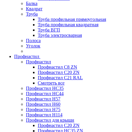
Балка
Квадрат
Труба
Труба профильная прямоугольная
Труба профильная квадратная
Труба ВГП
Труба электросварная
Полоса
Уголок
Профнастил
Профнастил
Профнастил С8 ZN
Профнастил С20 ZN
Профнастил С21 RAL
Смотреть все
Профнастил HC35
Профнастил HC44
Профнастил H57
Профнастил H60
Профнастил H75
Профнастил H114
Профнастил для крыши
Профнастил С20 ZN
Профнастил НС35 ZN