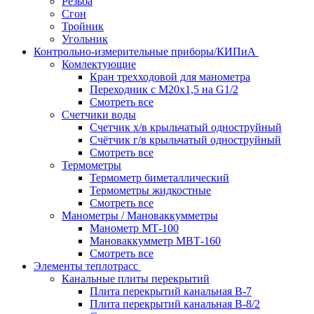
Резьба
Сгон
Тройник
Угольник
Контрольно-измерительные приборы/КИПиА
Комлектующие
Кран трехходовой для манометра
Переходник с М20х1,5 на G1/2
Смотреть все
Счетчики воды
Счетчик х/в крыльчатый одноструйный
Счётчик г/в крыльчатый одноструйный
Смотреть все
Термометры
Термометр биметаллический
Термометры жидкостные
Смотреть все
Манометры / Мановаккумметры
Манометр МТ-100
Мановаккумметр МВТ-160
Смотреть все
Элементы теплотрасс
Канальные плиты перекрытий
Плита перекрытий канальная В-7
Плита перекрытий канальная В-8/2