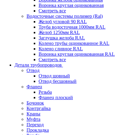
Воронка круглая оцинкованная
Смотреть все
Водосточные системы полимер (Ral)
Желоб угловой 90 RAL
Труба водосточная 1000мм RAL
Желоб 1250мм RAL
Заглушка желоба RAL
Колено трубы оцинкованное RAL
Колено сливное RAL
Воронка круглая оцинкованная RAL
Смотреть все
Детали трубопроводов
Отвод
Отвод шовный
Отвод бесшовный
Фланец
Резьба
Фланец плоский
Бочонок
Контргайка
Краны
Муфта
Переход
Прокладка