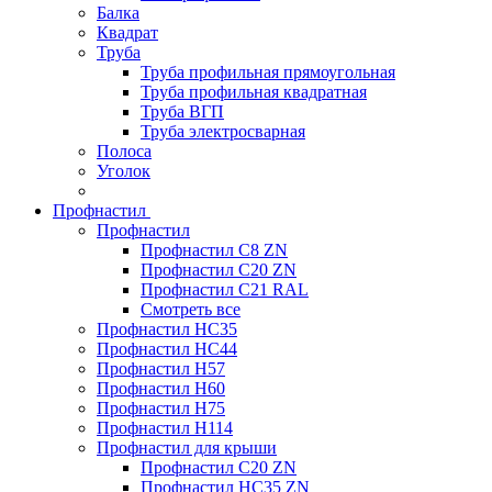
Балка
Квадрат
Труба
Труба профильная прямоугольная
Труба профильная квадратная
Труба ВГП
Труба электросварная
Полоса
Уголок
Профнастил
Профнастил
Профнастил С8 ZN
Профнастил С20 ZN
Профнастил С21 RAL
Смотреть все
Профнастил HC35
Профнастил HC44
Профнастил H57
Профнастил H60
Профнастил H75
Профнастил H114
Профнастил для крыши
Профнастил С20 ZN
Профнастил НС35 ZN