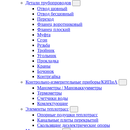
Детали трубопроводов
Отвод шовный
Отвод бесшовный
Переход
Фланец воротниковый
Фланец плоский
Муфта
Сгон
Резьба
Тройник
Угольник
Прокладка
Краны
Бочонок
Контргайка
Контрольно-измерительные приборы/КИПиА
Манометры / Мановаккумметры
Термометры
Счетчики воды
Комлектующие
Элементы теплотрасс
Опорные подушки теплотрасс
Канальные плиты перекрытий
Скользящие диэлектрические опоры