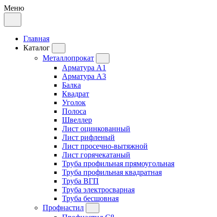
Меню
Главная
Каталог
Металлопрокат
Арматура А1
Арматура А3
Балка
Квадрат
Уголок
Полоса
Швеллер
Лист оцинкованный
Лист рифленый
Лист просечно-вытяжной
Лист горячекатаный
Труба профильная прямоугольная
Труба профильная квадратная
Труба ВГП
Труба электросварная
Труба бесшовная
Профнастил