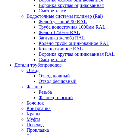
Воронка круглая оцинкованная
Смотреть все
Водосточные системы полимер (Ral)
Желоб угловой 90 RAL
Труба водосточная 1000мм RAL
Желоб 1250мм RAL
Заглушка желоба RAL
Колено трубы оцинкованное RAL
Колено сливное RAL
Воронка круглая оцинкованная RAL
Смотреть все
Детали трубопроводов
Отвод
Отвод шовный
Отвод бесшовный
Фланец
Резьба
Фланец плоский
Бочонок
Контргайка
Краны
Муфта
Переход
Прокладка