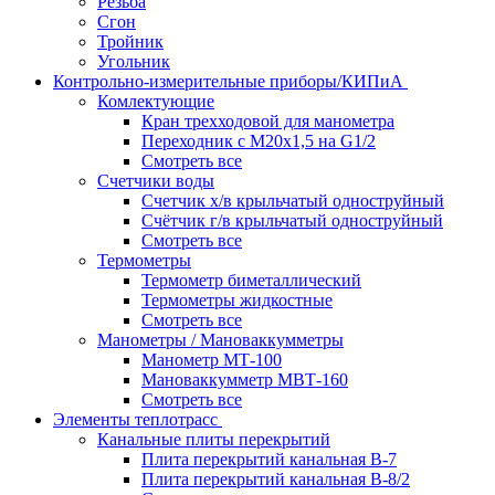
Резьба
Сгон
Тройник
Угольник
Контрольно-измерительные приборы/КИПиА
Комлектующие
Кран трехходовой для манометра
Переходник с М20х1,5 на G1/2
Смотреть все
Счетчики воды
Счетчик х/в крыльчатый одноструйный
Счётчик г/в крыльчатый одноструйный
Смотреть все
Термометры
Термометр биметаллический
Термометры жидкостные
Смотреть все
Манометры / Мановаккумметры
Манометр МТ-100
Мановаккумметр МВТ-160
Смотреть все
Элементы теплотрасс
Канальные плиты перекрытий
Плита перекрытий канальная В-7
Плита перекрытий канальная В-8/2