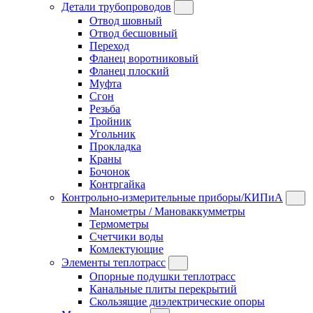
Детали трубопроводов
Отвод шовный
Отвод бесшовный
Переход
Фланец воротниковый
Фланец плоский
Муфта
Сгон
Резьба
Тройник
Угольник
Прокладка
Краны
Бочонок
Контргайка
Контрольно-измерительные приборы/КИПиА
Манометры / Мановаккумметры
Термометры
Счетчики воды
Комлектующие
Элементы теплотрасс
Опорные подушки теплотрасс
Канальные плиты перекрытий
Скользящие диэлектрические опоры