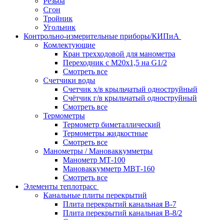
Резьба
Сгон
Тройник
Угольник
Контрольно-измерительные приборы/КИПиА
Комлектующие
Кран трехходовой для манометра
Переходник с М20х1,5 на G1/2
Смотреть все
Счетчики воды
Счетчик х/в крыльчатый одноструйный
Счётчик г/в крыльчатый одноструйный
Смотреть все
Термометры
Термометр биметаллический
Термометры жидкостные
Смотреть все
Манометры / Мановаккумметры
Манометр МТ-100
Мановаккумметр МВТ-160
Смотреть все
Элементы теплотрасс
Канальные плиты перекрытий
Плита перекрытий канальная В-7
Плита перекрытий канальная В-8/2