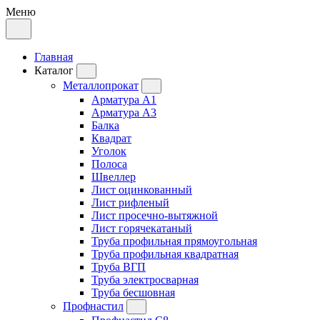
Меню
Главная
Каталог
Металлопрокат
Арматура А1
Арматура А3
Балка
Квадрат
Уголок
Полоса
Швеллер
Лист оцинкованный
Лист рифленый
Лист просечно-вытяжной
Лист горячекатаный
Труба профильная прямоугольная
Труба профильная квадратная
Труба ВГП
Труба электросварная
Труба бесшовная
Профнастил