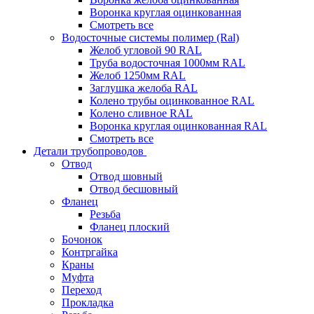
Воронка круглая оцинкованная
Смотреть все
Водосточные системы полимер (Ral)
Желоб угловой 90 RAL
Труба водосточная 1000мм RAL
Желоб 1250мм RAL
Заглушка желоба RAL
Колено трубы оцинкованное RAL
Колено сливное RAL
Воронка круглая оцинкованная RAL
Смотреть все
Детали трубопроводов
Отвод
Отвод шовный
Отвод бесшовный
Фланец
Резьба
Фланец плоский
Бочонок
Контргайка
Краны
Муфта
Переход
Прокладка