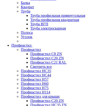
Балка
Квадрат
Труба
Труба профильная прямоугольная
Труба профильная квадратная
Труба ВГП
Труба электросварная
Полоса
Уголок
Профнастил
Профнастил
Профнастил С8 ZN
Профнастил С20 ZN
Профнастил С21 RAL
Смотреть все
Профнастил HC35
Профнастил HC44
Профнастил H57
Профнастил H60
Профнастил H75
Профнастил H114
Профнастил для крыши
Профнастил С20 ZN
Профнастил НС35 ZN