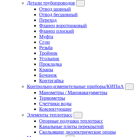
Детали трубопроводов
Отвод шовный
Отвод бесшовный
Переход
Фланец воротниковый
Фланец плоский
Муфта
Сгон
Резьба
Тройник
Угольник
Прокладка
Краны
Бочонок
Контргайка
Контрольно-измерительные приборы/КИПиА
Манометры / Мановаккумметры
Термометры
Счетчики воды
Комлектующие
Элементы теплотрасс
Опорные подушки теплотрасс
Канальные плиты перекрытий
Скользящие диэлектрические опоры