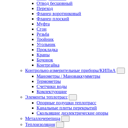
Отвод бесшовный
Переход
Фланец воротниковый
Фланец плоский
Муфта
Сгон
Резьба
Тройник
Угольник
Прокладка
Краны
Бочонок
Контргайка
Контрольно-измерительные приборы/КИПиА
Манометры / Мановаккумметры
Термометры
Счетчики воды
Комлектующие
Элементы теплотрасс
Опорные подушки теплотрасс
Канальные плиты перекрытий
Скользящие диэлектрические опоры
Металлочерепица
Теплоизоляция