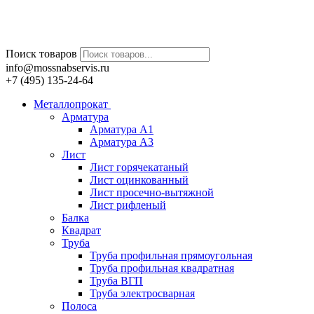
Поиск товаров
info@mossnabservis.ru
+7 (495) 135-24-64
Металлопрокат
Арматура
Арматура А1
Арматура А3
Лист
Лист горячекатаный
Лист оцинкованный
Лист просечно-вытяжной
Лист рифленый
Балка
Квадрат
Труба
Труба профильная прямоугольная
Труба профильная квадратная
Труба ВГП
Труба электросварная
Полоса