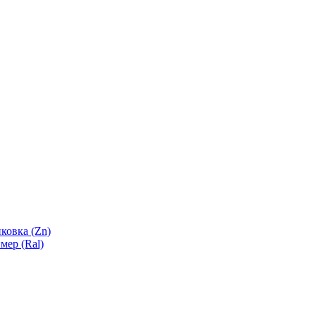
ковка (Zn)
мер (Ral)