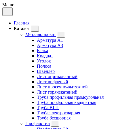
Меню
Главная
Каталог
Металлопрокат
Арматура А1
Арматура А3
Балка
Квадрат
Уголок
Полоса
Швеллер
Лист оцинкованный
Лист рифленый
Лист просечно-вытяжной
Лист горячекатаный
Труба профильная прямоугольная
Труба профильная квадратная
Труба ВГП
Труба электросварная
Труба бесшовная
Профнастил