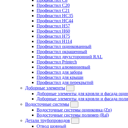
Профнастил C8
Профнастил C20
Профнастил C21
Профнастил HC35
Профнастил HC44
Профнастил H57
Профнастил H60
Профнастил H75
Профнастил H114
Профнастил оцинкованный
Профнастил окрашенный
Профнастил двухсторонний RAL
Профнастил Printech
Профнастил алюминиевый
Профнастил для забора
Профнастил для крыши
Профнастил для перекрытий
Доборные элементы
Доборные элементы для кровли и фасада оцин
Доборные элементы для кровли и фасада поли
Водосточные системы
Водосточные системы оцинковка (Zn)
Водосточные системы полимер (Ral)
Детали трубопроводов
Отвод шовный