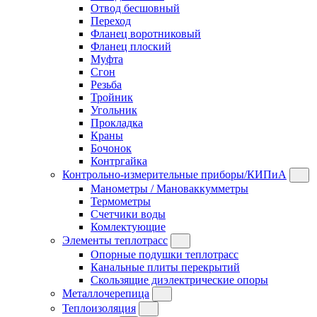
Отвод бесшовный
Переход
Фланец воротниковый
Фланец плоский
Муфта
Сгон
Резьба
Тройник
Угольник
Прокладка
Краны
Бочонок
Контргайка
Контрольно-измерительные приборы/КИПиА
Манометры / Мановаккумметры
Термометры
Счетчики воды
Комлектующие
Элементы теплотрасс
Опорные подушки теплотрасс
Канальные плиты перекрытий
Скользящие диэлектрические опоры
Металлочерепица
Теплоизоляция