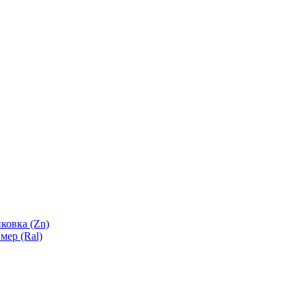
ковка (Zn)
мер (Ral)