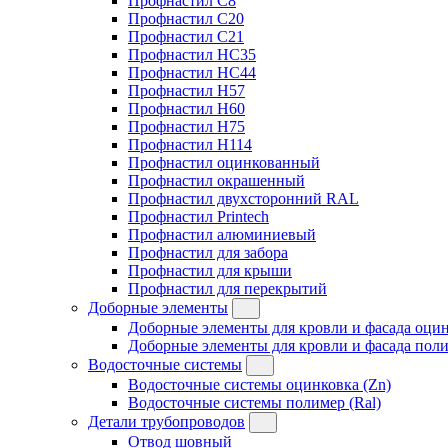
Профнастил C8
Профнастил C20
Профнастил C21
Профнастил HC35
Профнастил HC44
Профнастил H57
Профнастил H60
Профнастил H75
Профнастил H114
Профнастил оцинкованный
Профнастил окрашенный
Профнастил двухсторонний RAL
Профнастил Printech
Профнастил алюминиевый
Профнастил для забора
Профнастил для крыши
Профнастил для перекрытий
Доборные элементы
Доборные элементы для кровли и фасада оцин
Доборные элементы для кровли и фасада поли
Водосточные системы
Водосточные системы оцинковка (Zn)
Водосточные системы полимер (Ral)
Детали трубопроводов
Отвод шовный