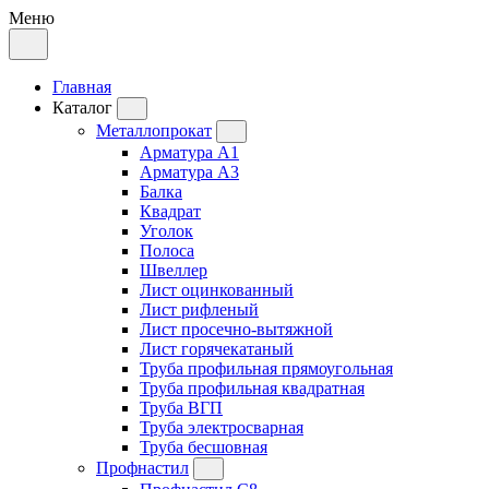
Меню
Главная
Каталог
Металлопрокат
Арматура А1
Арматура А3
Балка
Квадрат
Уголок
Полоса
Швеллер
Лист оцинкованный
Лист рифленый
Лист просечно-вытяжной
Лист горячекатаный
Труба профильная прямоугольная
Труба профильная квадратная
Труба ВГП
Труба электросварная
Труба бесшовная
Профнастил