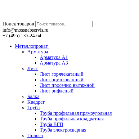
Поиск товаров
info@mossnabservis.ru
+7 (495) 135-24-64
Металлопрокат
Арматура
Арматура А1
Арматура А3
Лист
Лист горячекатаный
Лист оцинкованный
Лист просечно-вытяжной
Лист рифленый
Балка
Квадрат
Труба
Труба профильная прямоугольная
Труба профильная квадратная
Труба ВГП
Труба электросварная
Полоса