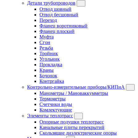
Детали трубопроводов
Отвод шовный
Отвод бесшовный
Переход
Фланец воротниковый
Фланец плоский
Муфта
Сгон
Резьба
Тройник
Угольник
Прокладка
Краны
Бочонок
Контргайка
Контрольно-измерительные приборы/КИПиА
Манометры / Мановаккумметры
Термометры
Счетчики воды
Комлектующие
Элементы теплотрасс
Опорные подушки теплотрасс
Канальные плиты перекрытий
Скользящие диэлектрические опоры