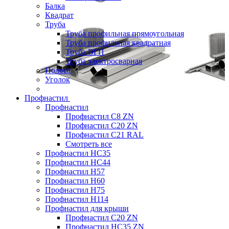
Балка
Квадрат
Труба
Труба профильная прямоугольная
Труба профильная квадратная
Труба ВГП
Труба электросварная
Полоса
Уголок
Профнастил
Профнастил
Профнастил С8 ZN
Профнастил С20 ZN
Профнастил С21 RAL
Смотреть все
Профнастил HC35
Профнастил HC44
Профнастил H57
Профнастил H60
Профнастил H75
Профнастил H114
Профнастил для крыши
Профнастил С20 ZN
Профнастил НС35 ZN