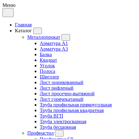
Меню
Главная
Каталог
Металлопрокат
Арматура А1
Арматура А3
Балка
Квадрат
Уголок
Полоса
Швеллер
Лист оцинкованный
Лист рифленый
Лист просечно-вытяжной
Лист горячекатаный
Труба профильная прямоугольная
Труба профильная квадратная
Труба ВГП
Труба электросварная
Труба бесшовная
Профнастил