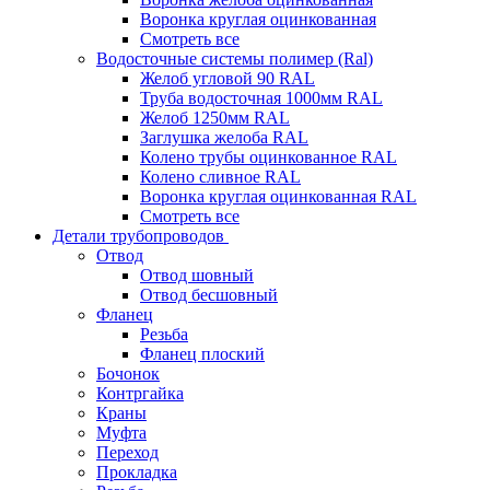
Воронка круглая оцинкованная
Смотреть все
Водосточные системы полимер (Ral)
Желоб угловой 90 RAL
Труба водосточная 1000мм RAL
Желоб 1250мм RAL
Заглушка желоба RAL
Колено трубы оцинкованное RAL
Колено сливное RAL
Воронка круглая оцинкованная RAL
Смотреть все
Детали трубопроводов
Отвод
Отвод шовный
Отвод бесшовный
Фланец
Резьба
Фланец плоский
Бочонок
Контргайка
Краны
Муфта
Переход
Прокладка