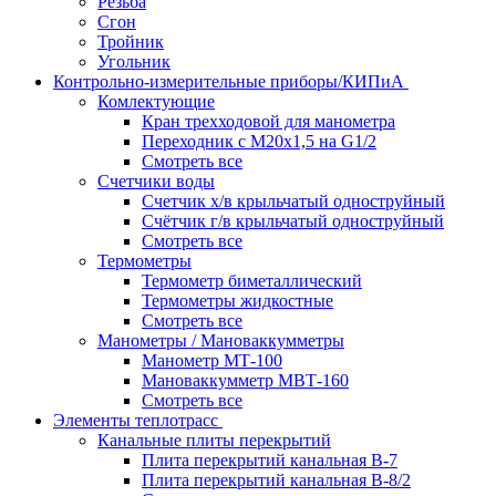
Резьба
Сгон
Тройник
Угольник
Контрольно-измерительные приборы/КИПиА
Комлектующие
Кран трехходовой для манометра
Переходник с М20х1,5 на G1/2
Смотреть все
Счетчики воды
Счетчик х/в крыльчатый одноструйный
Счётчик г/в крыльчатый одноструйный
Смотреть все
Термометры
Термометр биметаллический
Термометры жидкостные
Смотреть все
Манометры / Мановаккумметры
Манометр МТ-100
Мановаккумметр МВТ-160
Смотреть все
Элементы теплотрасс
Канальные плиты перекрытий
Плита перекрытий канальная В-7
Плита перекрытий канальная В-8/2