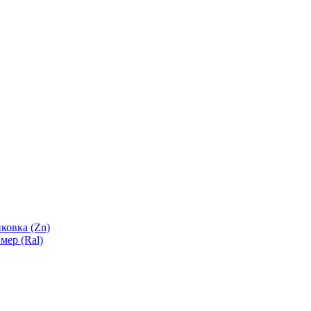
ковка (Zn)
мер (Ral)