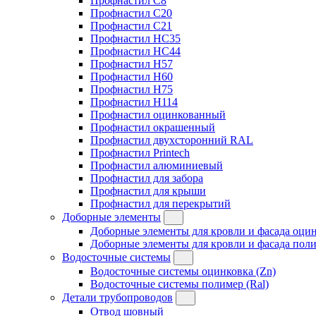
Профнастил C8
Профнастил C20
Профнастил C21
Профнастил HC35
Профнастил HC44
Профнастил H57
Профнастил H60
Профнастил H75
Профнастил H114
Профнастил оцинкованный
Профнастил окрашенный
Профнастил двухсторонний RAL
Профнастил Printech
Профнастил алюминиевый
Профнастил для забора
Профнастил для крыши
Профнастил для перекрытий
Доборные элементы
Доборные элементы для кровли и фасада оцин
Доборные элементы для кровли и фасада поли
Водосточные системы
Водосточные системы оцинковка (Zn)
Водосточные системы полимер (Ral)
Детали трубопроводов
Отвод шовный