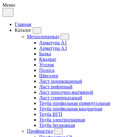
Меню
Главная
Каталог
Металлопрокат
Арматура А1
Арматура А3
Балка
Квадрат
Уголок
Полоса
Швеллер
Лист оцинкованный
Лист рифленый
Лист просечно-вытяжной
Лист горячекатаный
Труба профильная прямоугольная
Труба профильная квадратная
Труба ВГП
Труба электросварная
Труба бесшовная
Профнастил