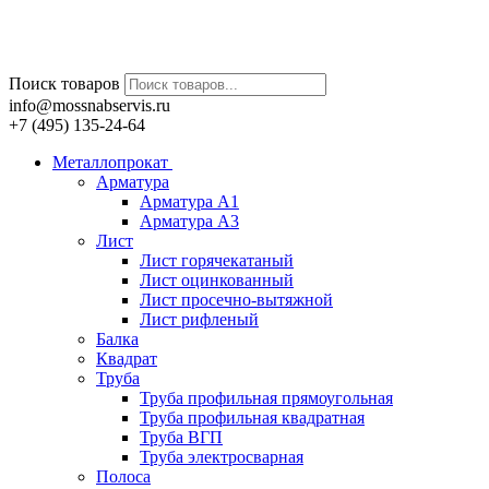
Поиск товаров
info@mossnabservis.ru
+7 (495) 135-24-64
Металлопрокат
Арматура
Арматура А1
Арматура А3
Лист
Лист горячекатаный
Лист оцинкованный
Лист просечно-вытяжной
Лист рифленый
Балка
Квадрат
Труба
Труба профильная прямоугольная
Труба профильная квадратная
Труба ВГП
Труба электросварная
Полоса