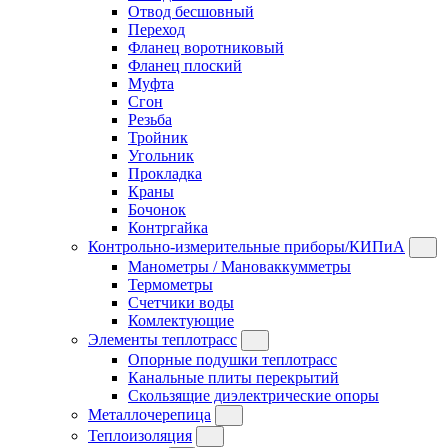
Отвод бесшовный
Переход
Фланец воротниковый
Фланец плоский
Муфта
Сгон
Резьба
Тройник
Угольник
Прокладка
Краны
Бочонок
Контргайка
Контрольно-измерительные приборы/КИПиА
Манометры / Мановаккумметры
Термометры
Счетчики воды
Комлектующие
Элементы теплотрасс
Опорные подушки теплотрасс
Канальные плиты перекрытий
Скользящие диэлектрические опоры
Металлочерепица
Теплоизоляция