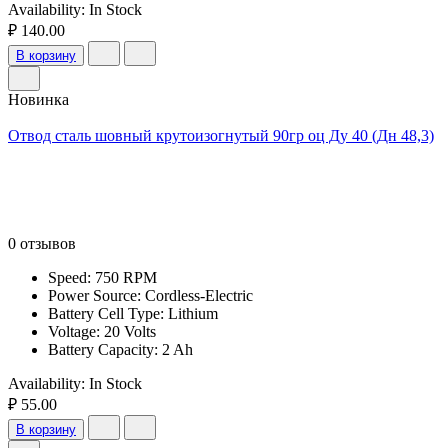
Availability:
In Stock
₽ 140.00
В корзину
Новинка
Отвод сталь шовный крутоизогнутый 90гр оц Ду 40 (Дн 48,3)
0 отзывов
Speed: 750 RPM
Power Source: Cordless-Electric
Battery Cell Type: Lithium
Voltage: 20 Volts
Battery Capacity: 2 Ah
Availability:
In Stock
₽ 55.00
В корзину