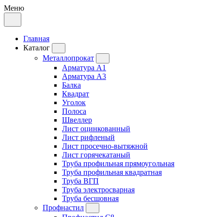
Меню
Главная
Каталог
Металлопрокат
Арматура А1
Арматура А3
Балка
Квадрат
Уголок
Полоса
Швеллер
Лист оцинкованный
Лист рифленый
Лист просечно-вытяжной
Лист горячекатаный
Труба профильная прямоугольная
Труба профильная квадратная
Труба ВГП
Труба электросварная
Труба бесшовная
Профнастил