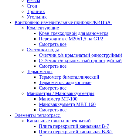
Резьба
Сгон
Тройник
Угольник
Контрольно-измерительные приборы/КИПиА
Комлектующие
Кран трехходовой для манометра
Переходник с М20х1,5 на G1/2
Смотреть все
Счетчики воды
Счетчик х/в крыльчатый одноструйный
Счётчик г/в крыльчатый одноструйный
Смотреть все
Термометры
Термометр биметаллический
Термометры жидкостные
Смотреть все
Манометры / Мановаккумметры
Манометр МТ-100
Мановаккумметр МВТ-160
Смотреть все
Элементы теплотрасс
Канальные плиты перекрытий
Плита перекрытий канальная В-7
Плита перекрытий канальная В-8/2