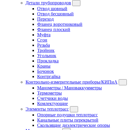
Детали трубопроводов
Отвод шовный
Отвод бесшовный
Переход
Фланец воротниковый
Фланец плоский
Муфта
Сгон
Резьба
Тройник
Угольник
Прокладка
Краны
Бочонок
Контргайка
Контрольно-измерительные приборы/КИПиА
Манометры / Мановаккумметры
Термометры
Счетчики воды
Комлектующие
Элементы теплотрасс
Опорные подушки теплотрасс
Канальные плиты перекрытий
Скользящие диэлектрические опоры