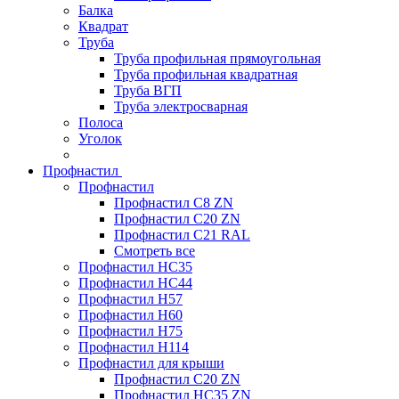
Балка
Квадрат
Труба
Труба профильная прямоугольная
Труба профильная квадратная
Труба ВГП
Труба электросварная
Полоса
Уголок
Профнастил
Профнастил
Профнастил С8 ZN
Профнастил С20 ZN
Профнастил С21 RAL
Смотреть все
Профнастил HC35
Профнастил HC44
Профнастил H57
Профнастил H60
Профнастил H75
Профнастил H114
Профнастил для крыши
Профнастил С20 ZN
Профнастил НС35 ZN