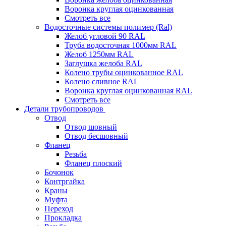
Воронка круглая оцинкованная
Смотреть все
Водосточные системы полимер (Ral)
Желоб угловой 90 RAL
Труба водосточная 1000мм RAL
Желоб 1250мм RAL
Заглушка желоба RAL
Колено трубы оцинкованное RAL
Колено сливное RAL
Воронка круглая оцинкованная RAL
Смотреть все
Детали трубопроводов
Отвод
Отвод шовный
Отвод бесшовный
Фланец
Резьба
Фланец плоский
Бочонок
Контргайка
Краны
Муфта
Переход
Прокладка