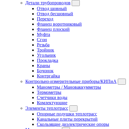
Детали трубопроводов
Отвод шовный
Отвод бесшовный
Переход
Фланец воротниковый
Фланец плоский
Муфта
Сгон
Резьба
Тройник
Угольник
Прокладка
Краны
Бочонок
Контргайка
Контрольно-измерительные приборы/КИПиА
Манометры / Мановаккумметры
Термометры
Счетчики воды
Комлектующие
Элементы теплотрасс
Опорные подушки теплотрасс
Канальные плиты перекрытий
Скользящие диэлектрические опоры