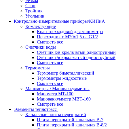
Резьба
Сгон
Тройник
Угольник
Контрольно-измерительные приборы/КИПиА
Комлектующие
Кран трехходовой для манометра
Переходник с М20х1,5 на G1/2
Смотреть все
Счетчики воды
Счетчик х/в крыльчатый одноструйный
Счётчик г/в крыльчатый одноструйный
Смотреть все
Термометры
Термометр биметаллический
Термометры жидкостные
Смотреть все
Манометры / Мановаккумметры
Манометр МТ-100
Мановаккумметр МВТ-160
Смотреть все
Элементы теплотрасс
Канальные плиты перекрытий
Плита перекрытий канальная В-7
Плита перекрытий канальная В-8/2