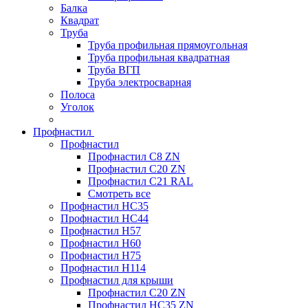
Балка
Квадрат
Труба
Труба профильная прямоугольная
Труба профильная квадратная
Труба ВГП
Труба электросварная
Полоса
Уголок
Профнастил
Профнастил
Профнастил С8 ZN
Профнастил С20 ZN
Профнастил С21 RAL
Смотреть все
Профнастил HC35
Профнастил HC44
Профнастил H57
Профнастил H60
Профнастил H75
Профнастил H114
Профнастил для крыши
Профнастил С20 ZN
Профнастил НС35 ZN