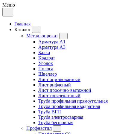
Меню
Главная
Каталог
Металлопрокат
Арматура А1
Арматура А3
Балка
Квадрат
Уголок
Полоса
Швеллер
Лист оцинкованный
Лист рифленый
Лист просечно-вытяжной
Лист горячекатаный
Труба профильная прямоугольная
Труба профильная квадратная
Труба ВГП
Труба электросварная
Труба бесшовная
Профнастил