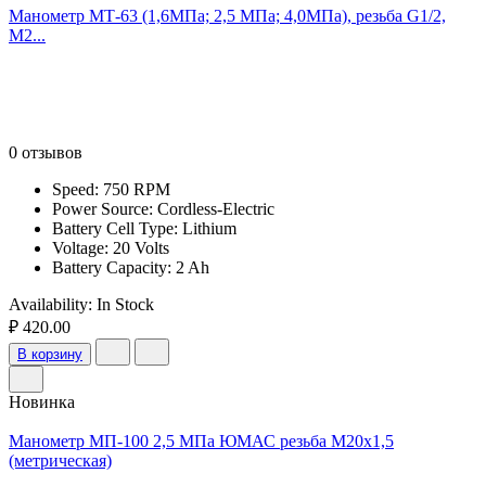
Манометр МТ-63 (1,6МПа; 2,5 МПа; 4,0МПа), резьба G1/2,
M2...
0 отзывов
Speed: 750 RPM
Power Source: Cordless-Electric
Battery Cell Type: Lithium
Voltage: 20 Volts
Battery Capacity: 2 Ah
Availability:
In Stock
₽ 420.00
В корзину
Новинка
Манометр МП-100 2,5 МПа ЮМАС резьба М20х1,5
(метрическая)