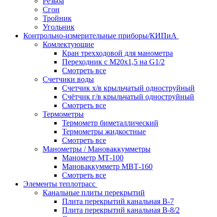
Резьба
Сгон
Тройник
Угольник
Контрольно-измерительные приборы/КИПиА
Комлектующие
Кран трехходовой для манометра
Переходник с М20х1,5 на G1/2
Смотреть все
Счетчики воды
Счетчик х/в крыльчатый одноструйный
Счётчик г/в крыльчатый одноструйный
Смотреть все
Термометры
Термометр биметаллический
Термометры жидкостные
Смотреть все
Манометры / Мановаккумметры
Манометр МТ-100
Мановаккумметр МВТ-160
Смотреть все
Элементы теплотрасс
Канальные плиты перекрытий
Плита перекрытий канальная В-7
Плита перекрытий канальная В-8/2