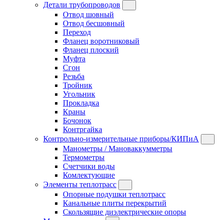
Детали трубопроводов
Отвод шовный
Отвод бесшовный
Переход
Фланец воротниковый
Фланец плоский
Муфта
Сгон
Резьба
Тройник
Угольник
Прокладка
Краны
Бочонок
Контргайка
Контрольно-измерительные приборы/КИПиА
Манометры / Мановаккумметры
Термометры
Счетчики воды
Комлектующие
Элементы теплотрасс
Опорные подушки теплотрасс
Канальные плиты перекрытий
Скользящие диэлектрические опоры