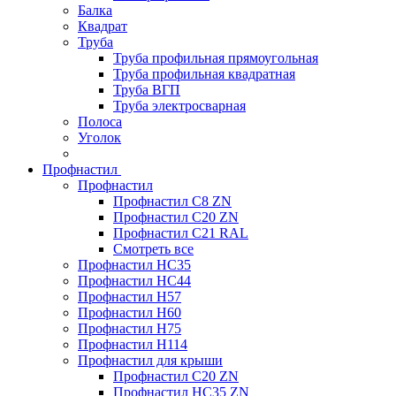
Балка
Квадрат
Труба
Труба профильная прямоугольная
Труба профильная квадратная
Труба ВГП
Труба электросварная
Полоса
Уголок
Профнастил
Профнастил
Профнастил С8 ZN
Профнастил С20 ZN
Профнастил С21 RAL
Смотреть все
Профнастил HC35
Профнастил HC44
Профнастил H57
Профнастил H60
Профнастил H75
Профнастил H114
Профнастил для крыши
Профнастил С20 ZN
Профнастил НС35 ZN