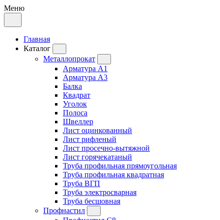
Меню
Главная
Каталог
Металлопрокат
Арматура А1
Арматура А3
Балка
Квадрат
Уголок
Полоса
Швеллер
Лист оцинкованный
Лист рифленый
Лист просечно-вытяжной
Лист горячекатаный
Труба профильная прямоугольная
Труба профильная квадратная
Труба ВГП
Труба электросварная
Труба бесшовная
Профнастил