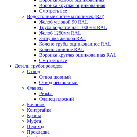
Воронка круглая оцинкованная
Смотреть все
Водосточные системы полимер (Ral)
Желоб угловой 90 RAL
Труба водосточная 1000мм RAL
Желоб 1250мм RAL
Заглушка желоба RAL
Колено трубы оцинкованное RAL
Колено сливное RAL
Воронка круглая оцинкованная RAL
Смотреть все
Детали трубопроводов
Отвод
Отвод шовный
Отвод бесшовный
Фланец
Резьба
Фланец плоский
Бочонок
Контргайка
Краны
Муфта
Переход
Прокладка