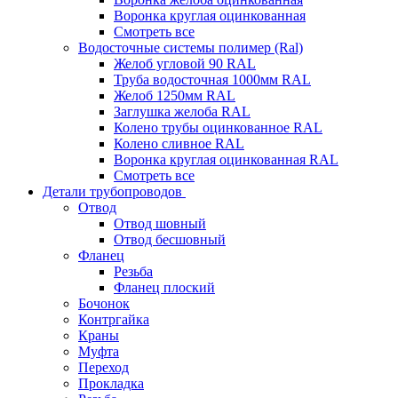
Воронка круглая оцинкованная
Смотреть все
Водосточные системы полимер (Ral)
Желоб угловой 90 RAL
Труба водосточная 1000мм RAL
Желоб 1250мм RAL
Заглушка желоба RAL
Колено трубы оцинкованное RAL
Колено сливное RAL
Воронка круглая оцинкованная RAL
Смотреть все
Детали трубопроводов
Отвод
Отвод шовный
Отвод бесшовный
Фланец
Резьба
Фланец плоский
Бочонок
Контргайка
Краны
Муфта
Переход
Прокладка