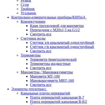
Резьба
Сгон
Тройник
Угольник
Контрольно-измерительные приборы/КИПиА
Комлектующие
Кран трехходовой для манометра
Переходник с М20х1,5 на G1/2
Смотреть все
Счетчики воды
Счетчик х/в крыльчатый одноструйный
Счётчик г/в крыльчатый одноструйный
Смотреть все
Термометры
Термометр биметаллический
Термометры жидкостные
Смотреть все
Манометры / Мановаккумметры
Манометр МТ-100
Мановаккумметр МВТ-160
Смотреть все
Элементы теплотрасс
Канальные плиты перекрытий
Плита перекрытий канальная В-7
Плита перекрытий канальная В-8/2