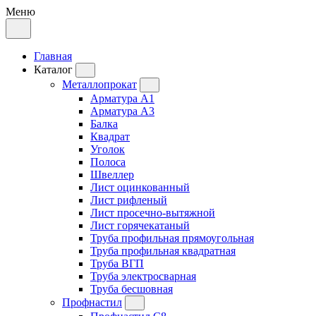
Меню
Главная
Каталог
Металлопрокат
Арматура А1
Арматура А3
Балка
Квадрат
Уголок
Полоса
Швеллер
Лист оцинкованный
Лист рифленый
Лист просечно-вытяжной
Лист горячекатаный
Труба профильная прямоугольная
Труба профильная квадратная
Труба ВГП
Труба электросварная
Труба бесшовная
Профнастил