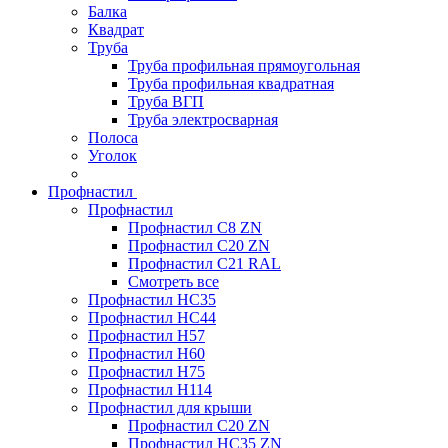
Балка
Квадрат
Труба
Труба профильная прямоугольная
Труба профильная квадратная
Труба ВГП
Труба электросварная
Полоса
Уголок
Профнастил
Профнастил
Профнастил С8 ZN
Профнастил С20 ZN
Профнастил С21 RAL
Смотреть все
Профнастил HC35
Профнастил HC44
Профнастил H57
Профнастил H60
Профнастил H75
Профнастил H114
Профнастил для крыши
Профнастил С20 ZN
Профнастил НС35 ZN