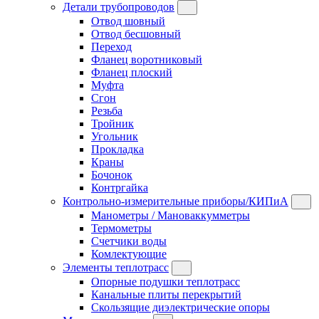
Детали трубопроводов
Отвод шовный
Отвод бесшовный
Переход
Фланец воротниковый
Фланец плоский
Муфта
Сгон
Резьба
Тройник
Угольник
Прокладка
Краны
Бочонок
Контргайка
Контрольно-измерительные приборы/КИПиА
Манометры / Мановаккумметры
Термометры
Счетчики воды
Комлектующие
Элементы теплотрасс
Опорные подушки теплотрасс
Канальные плиты перекрытий
Скользящие диэлектрические опоры