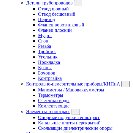
Детали трубопроводов
Отвод шовный
Отвод бесшовный
Переход
Фланец воротниковый
Фланец плоский
Муфта
Сгон
Резьба
Тройник
Угольник
Прокладка
Краны
Бочонок
Контргайка
Контрольно-измерительные приборы/КИПиА
Манометры / Мановаккумметры
Термометры
Счетчики воды
Комлектующие
Элементы теплотрасс
Опорные подушки теплотрасс
Канальные плиты перекрытий
Скользящие диэлектрические опоры