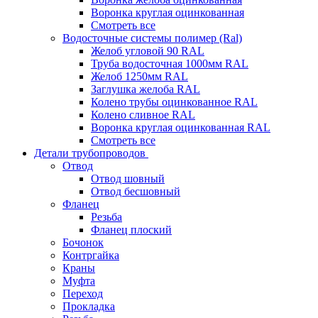
Воронка круглая оцинкованная
Смотреть все
Водосточные системы полимер (Ral)
Желоб угловой 90 RAL
Труба водосточная 1000мм RAL
Желоб 1250мм RAL
Заглушка желоба RAL
Колено трубы оцинкованное RAL
Колено сливное RAL
Воронка круглая оцинкованная RAL
Смотреть все
Детали трубопроводов
Отвод
Отвод шовный
Отвод бесшовный
Фланец
Резьба
Фланец плоский
Бочонок
Контргайка
Краны
Муфта
Переход
Прокладка