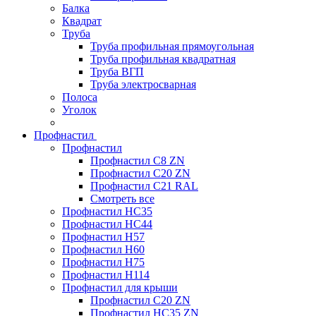
Балка
Квадрат
Труба
Труба профильная прямоугольная
Труба профильная квадратная
Труба ВГП
Труба электросварная
Полоса
Уголок
Профнастил
Профнастил
Профнастил С8 ZN
Профнастил С20 ZN
Профнастил С21 RAL
Смотреть все
Профнастил HC35
Профнастил HC44
Профнастил H57
Профнастил H60
Профнастил H75
Профнастил H114
Профнастил для крыши
Профнастил С20 ZN
Профнастил НС35 ZN