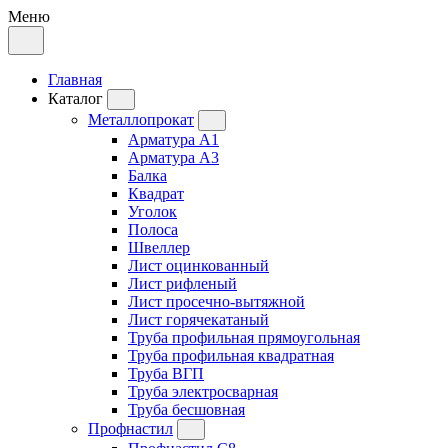
Меню
Главная
Каталог
Металлопрокат
Арматура А1
Арматура А3
Балка
Квадрат
Уголок
Полоса
Швеллер
Лист оцинкованный
Лист рифленый
Лист просечно-вытяжной
Лист горячекатаный
Труба профильная прямоугольная
Труба профильная квадратная
Труба ВГП
Труба электросварная
Труба бесшовная
Профнастил