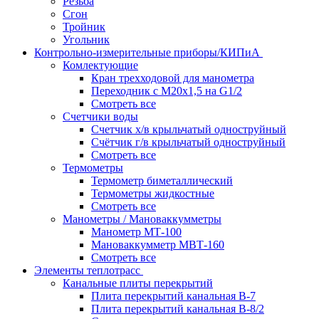
Резьба
Сгон
Тройник
Угольник
Контрольно-измерительные приборы/КИПиА
Комлектующие
Кран трехходовой для манометра
Переходник с М20х1,5 на G1/2
Смотреть все
Счетчики воды
Счетчик х/в крыльчатый одноструйный
Счётчик г/в крыльчатый одноструйный
Смотреть все
Термометры
Термометр биметаллический
Термометры жидкостные
Смотреть все
Манометры / Мановаккумметры
Манометр МТ-100
Мановаккумметр МВТ-160
Смотреть все
Элементы теплотрасс
Канальные плиты перекрытий
Плита перекрытий канальная В-7
Плита перекрытий канальная В-8/2