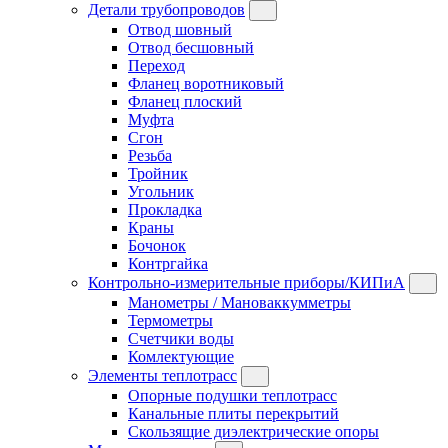
Детали трубопроводов
Отвод шовный
Отвод бесшовный
Переход
Фланец воротниковый
Фланец плоский
Муфта
Сгон
Резьба
Тройник
Угольник
Прокладка
Краны
Бочонок
Контргайка
Контрольно-измерительные приборы/КИПиА
Манометры / Мановаккумметры
Термометры
Счетчики воды
Комлектующие
Элементы теплотрасс
Опорные подушки теплотрасс
Канальные плиты перекрытий
Скользящие диэлектрические опоры