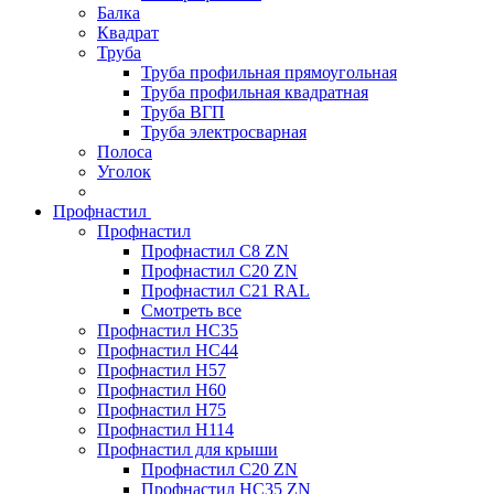
Балка
Квадрат
Труба
Труба профильная прямоугольная
Труба профильная квадратная
Труба ВГП
Труба электросварная
Полоса
Уголок
Профнастил
Профнастил
Профнастил С8 ZN
Профнастил С20 ZN
Профнастил С21 RAL
Смотреть все
Профнастил HC35
Профнастил HC44
Профнастил H57
Профнастил H60
Профнастил H75
Профнастил H114
Профнастил для крыши
Профнастил С20 ZN
Профнастил НС35 ZN