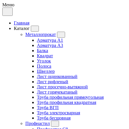
Меню
Главная
Каталог
Металлопрокат
Арматура А1
Арматура А3
Балка
Квадрат
Уголок
Полоса
Швеллер
Лист оцинкованный
Лист рифленый
Лист просечно-вытяжной
Лист горячекатаный
Труба профильная прямоугольная
Труба профильная квадратная
Труба ВГП
Труба электросварная
Труба бесшовная
Профнастил