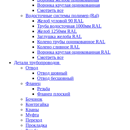
Воронка круглая оцинкованная
Смотреть все
Водосточные системы полимер (Ral)
Желоб угловой 90 RAL
Труба водосточная 1000мм RAL
Желоб 1250мм RAL
Заглушка желоба RAL
Колено трубы оцинкованное RAL
Колено сливное RAL
Воронка круглая оцинкованная RAL
Смотреть все
Детали трубопроводов
Отвод
Отвод шовный
Отвод бесшовный
Фланец
Резьба
Фланец плоский
Бочонок
Контргайка
Краны
Муфта
Переход
Прокладка