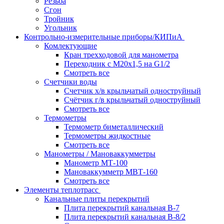
Резьба
Сгон
Тройник
Угольник
Контрольно-измерительные приборы/КИПиА
Комлектующие
Кран трехходовой для манометра
Переходник с М20х1,5 на G1/2
Смотреть все
Счетчики воды
Счетчик х/в крыльчатый одноструйный
Счётчик г/в крыльчатый одноструйный
Смотреть все
Термометры
Термометр биметаллический
Термометры жидкостные
Смотреть все
Манометры / Мановаккумметры
Манометр МТ-100
Мановаккумметр МВТ-160
Смотреть все
Элементы теплотрасс
Канальные плиты перекрытий
Плита перекрытий канальная В-7
Плита перекрытий канальная В-8/2