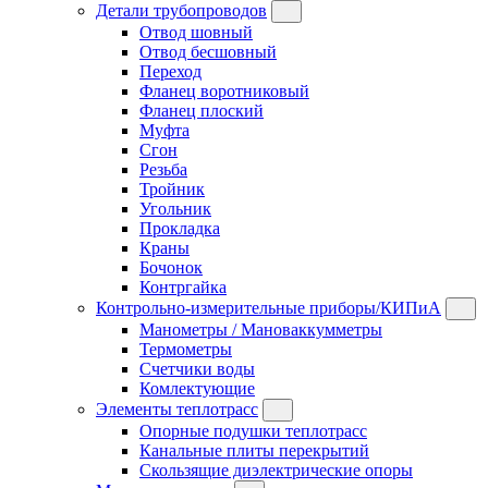
Детали трубопроводов
Отвод шовный
Отвод бесшовный
Переход
Фланец воротниковый
Фланец плоский
Муфта
Сгон
Резьба
Тройник
Угольник
Прокладка
Краны
Бочонок
Контргайка
Контрольно-измерительные приборы/КИПиА
Манометры / Мановаккумметры
Термометры
Счетчики воды
Комлектующие
Элементы теплотрасс
Опорные подушки теплотрасс
Канальные плиты перекрытий
Скользящие диэлектрические опоры