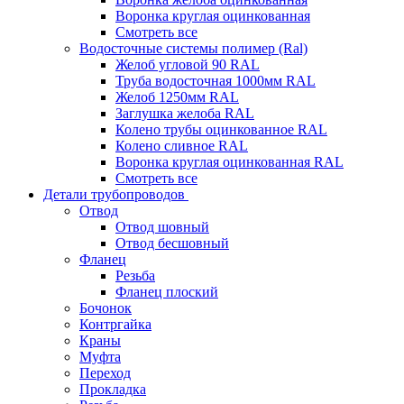
Воронка круглая оцинкованная
Смотреть все
Водосточные системы полимер (Ral)
Желоб угловой 90 RAL
Труба водосточная 1000мм RAL
Желоб 1250мм RAL
Заглушка желоба RAL
Колено трубы оцинкованное RAL
Колено сливное RAL
Воронка круглая оцинкованная RAL
Смотреть все
Детали трубопроводов
Отвод
Отвод шовный
Отвод бесшовный
Фланец
Резьба
Фланец плоский
Бочонок
Контргайка
Краны
Муфта
Переход
Прокладка