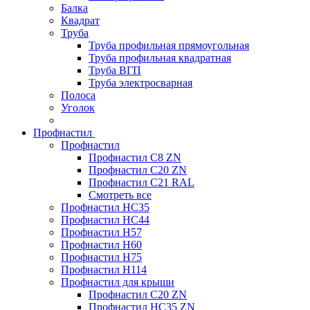
Балка
Квадрат
Труба
Труба профильная прямоугольная
Труба профильная квадратная
Труба ВГП
Труба электросварная
Полоса
Уголок
Профнастил
Профнастил
Профнастил С8 ZN
Профнастил С20 ZN
Профнастил С21 RAL
Смотреть все
Профнастил HC35
Профнастил HC44
Профнастил H57
Профнастил H60
Профнастил H75
Профнастил H114
Профнастил для крыши
Профнастил С20 ZN
Профнастил НС35 ZN