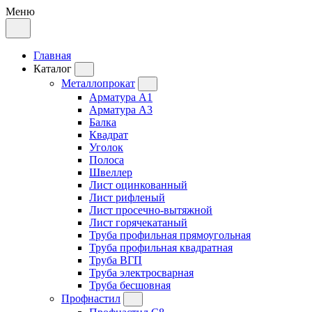
Меню
Главная
Каталог
Металлопрокат
Арматура А1
Арматура А3
Балка
Квадрат
Уголок
Полоса
Швеллер
Лист оцинкованный
Лист рифленый
Лист просечно-вытяжной
Лист горячекатаный
Труба профильная прямоугольная
Труба профильная квадратная
Труба ВГП
Труба электросварная
Труба бесшовная
Профнастил