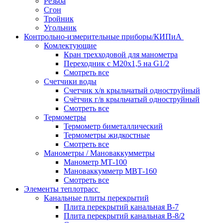
Резьба
Сгон
Тройник
Угольник
Контрольно-измерительные приборы/КИПиА
Комлектующие
Кран трехходовой для манометра
Переходник с М20х1,5 на G1/2
Смотреть все
Счетчики воды
Счетчик х/в крыльчатый одноструйный
Счётчик г/в крыльчатый одноструйный
Смотреть все
Термометры
Термометр биметаллический
Термометры жидкостные
Смотреть все
Манометры / Мановаккумметры
Манометр МТ-100
Мановаккумметр МВТ-160
Смотреть все
Элементы теплотрасс
Канальные плиты перекрытий
Плита перекрытий канальная В-7
Плита перекрытий канальная В-8/2