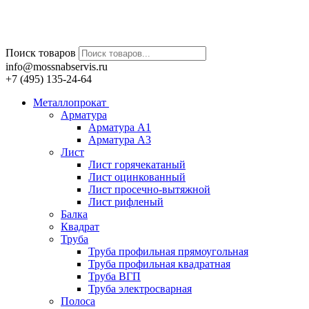
Поиск товаров
info@mossnabservis.ru
+7 (495) 135-24-64
Металлопрокат
Арматура
Арматура А1
Арматура А3
Лист
Лист горячекатаный
Лист оцинкованный
Лист просечно-вытяжной
Лист рифленый
Балка
Квадрат
Труба
Труба профильная прямоугольная
Труба профильная квадратная
Труба ВГП
Труба электросварная
Полоса