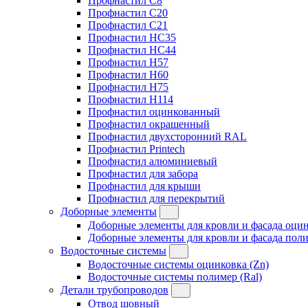
Профнастил C8
Профнастил C20
Профнастил C21
Профнастил HC35
Профнастил HC44
Профнастил H57
Профнастил H60
Профнастил H75
Профнастил H114
Профнастил оцинкованный
Профнастил окрашенный
Профнастил двухсторонний RAL
Профнастил Printech
Профнастил алюминиевый
Профнастил для забора
Профнастил для крыши
Профнастил для перекрытий
Доборные элементы
Доборные элементы для кровли и фасада оцин
Доборные элементы для кровли и фасада поли
Водосточные системы
Водосточные системы оцинковка (Zn)
Водосточные системы полимер (Ral)
Детали трубопроводов
Отвод шовный