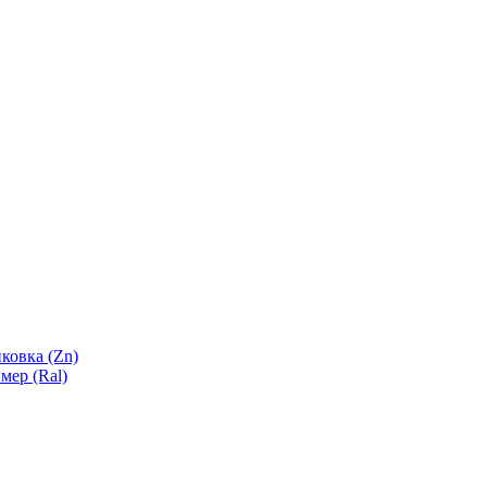
ковка (Zn)
мер (Ral)