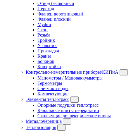
Отвод бесшовный
Переход
Фланец воротниковый
Фланец плоский
Муфта
Сгон
Резьба
Тройник
Угольник
Прокладка
Краны
Бочонок
Контргайка
Контрольно-измерительные приборы/КИПиА
Манометры / Мановаккумметры
Термометры
Счетчики воды
Комлектующие
Элементы теплотрасс
Опорные подушки теплотрасс
Канальные плиты перекрытий
Скользящие диэлектрические опоры
Металлочерепица
Теплоизоляция