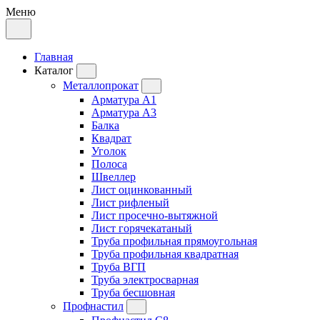
Меню
Главная
Каталог
Металлопрокат
Арматура А1
Арматура А3
Балка
Квадрат
Уголок
Полоса
Швеллер
Лист оцинкованный
Лист рифленый
Лист просечно-вытяжной
Лист горячекатаный
Труба профильная прямоугольная
Труба профильная квадратная
Труба ВГП
Труба электросварная
Труба бесшовная
Профнастил