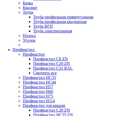
Балка
Квадрат
Труба
Труба профильная прямоугольная
Труба профильная квадратная
Труба ВГП
Труба электросварная
Полоса
Уголок
Профнастил
Профнастил
Профнастил С8 ZN
Профнастил С20 ZN
Профнастил С21 RAL
Смотреть все
Профнастил HC35
Профнастил HC44
Профнастил H57
Профнастил H60
Профнастил H75
Профнастил H114
Профнастил для крыши
Профнастил С20 ZN
Профнастил НС35 ZN