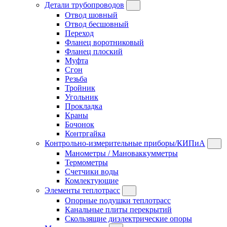
Детали трубопроводов
Отвод шовный
Отвод бесшовный
Переход
Фланец воротниковый
Фланец плоский
Муфта
Сгон
Резьба
Тройник
Угольник
Прокладка
Краны
Бочонок
Контргайка
Контрольно-измерительные приборы/КИПиА
Манометры / Мановаккумметры
Термометры
Счетчики воды
Комлектующие
Элементы теплотрасс
Опорные подушки теплотрасс
Канальные плиты перекрытий
Скользящие диэлектрические опоры