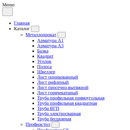
Меню
Главная
Каталог
Металлопрокат
Арматура А1
Арматура А3
Балка
Квадрат
Уголок
Полоса
Швеллер
Лист оцинкованный
Лист рифленый
Лист просечно-вытяжной
Лист горячекатаный
Труба профильная прямоугольная
Труба профильная квадратная
Труба ВГП
Труба электросварная
Труба бесшовная
Профнастил