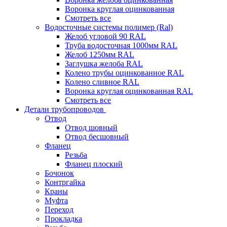
Воронка круглая оцинкованная
Смотреть все
Водосточные системы полимер (Ral)
Желоб угловой 90 RAL
Труба водосточная 1000мм RAL
Желоб 1250мм RAL
Заглушка желоба RAL
Колено трубы оцинкованное RAL
Колено сливное RAL
Воронка круглая оцинкованная RAL
Смотреть все
Детали трубопроводов
Отвод
Отвод шовный
Отвод бесшовный
Фланец
Резьба
Фланец плоский
Бочонок
Контргайка
Краны
Муфта
Переход
Прокладка