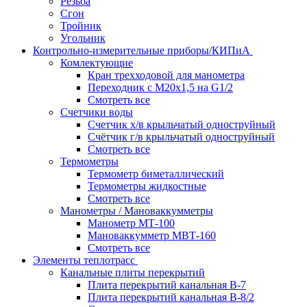
Резьба
Сгон
Тройник
Угольник
Контрольно-измерительные приборы/КИПиА
Комлектующие
Кран трехходовой для манометра
Переходник с М20х1,5 на G1/2
Смотреть все
Счетчики воды
Счетчик х/в крыльчатый одноструйный
Счётчик г/в крыльчатый одноструйный
Смотреть все
Термометры
Термометр биметаллический
Термометры жидкостные
Смотреть все
Манометры / Мановаккумметры
Манометр МТ-100
Мановаккумметр МВТ-160
Смотреть все
Элементы теплотрасс
Канальные плиты перекрытий
Плита перекрытий канальная В-7
Плита перекрытий канальная В-8/2