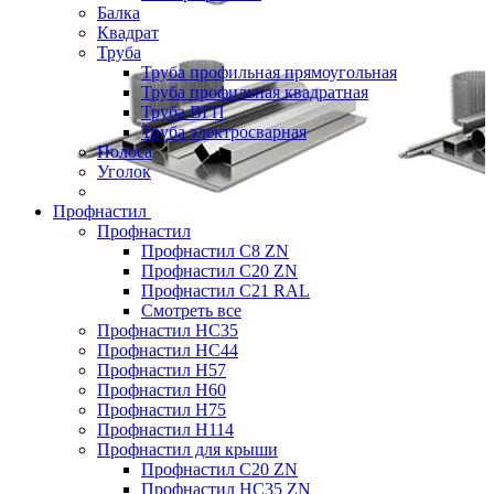
Балка
Квадрат
Труба
Труба профильная прямоугольная
Труба профильная квадратная
Труба ВГП
Труба электросварная
Полоса
Уголок
Профнастил
Профнастил
Профнастил С8 ZN
Профнастил С20 ZN
Профнастил С21 RAL
Смотреть все
Профнастил HC35
Профнастил HC44
Профнастил H57
Профнастил H60
Профнастил H75
Профнастил H114
Профнастил для крыши
Профнастил С20 ZN
Профнастил НС35 ZN