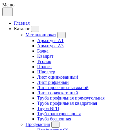
Меню
Главная
Каталог
Металлопрокат
Арматура А1
Арматура А3
Балка
Квадрат
Уголок
Полоса
Швеллер
Лист оцинкованный
Лист рифленый
Лист просечно-вытяжной
Лист горячекатаный
Труба профильная прямоугольная
Труба профильная квадратная
Труба ВГП
Труба электросварная
Труба бесшовная
Профнастил