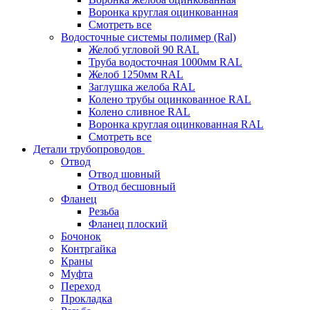
Воронка круглая оцинкованная
Смотреть все
Водосточные системы полимер (Ral)
Желоб угловой 90 RAL
Труба водосточная 1000мм RAL
Желоб 1250мм RAL
Заглушка желоба RAL
Колено трубы оцинкованное RAL
Колено сливное RAL
Воронка круглая оцинкованная RAL
Смотреть все
Детали трубопроводов
Отвод
Отвод шовный
Отвод бесшовный
Фланец
Резьба
Фланец плоский
Бочонок
Контргайка
Краны
Муфта
Переход
Прокладка