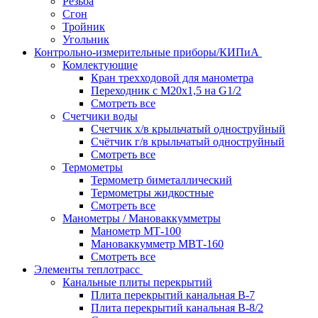
Резьба
Сгон
Тройник
Угольник
Контрольно-измерительные приборы/КИПиА
Комлектующие
Кран трехходовой для манометра
Переходник с М20х1,5 на G1/2
Смотреть все
Счетчики воды
Счетчик х/в крыльчатый одноструйный
Счётчик г/в крыльчатый одноструйный
Смотреть все
Термометры
Термометр биметаллический
Термометры жидкостные
Смотреть все
Манометры / Мановаккумметры
Манометр МТ-100
Мановаккумметр МВТ-160
Смотреть все
Элементы теплотрасс
Канальные плиты перекрытий
Плита перекрытий канальная В-7
Плита перекрытий канальная В-8/2