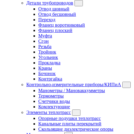
Детали трубопроводов
Отвод шовный
Отвод бесшовный
Переход
Фланец воротниковый
Фланец плоский
Муфта
Сгон
Резьба
Тройник
Угольник
Прокладка
Краны
Бочонок
Контргайка
Контрольно-измерительные приборы/КИПиА
Манометры / Мановаккумметры
Термометры
Счетчики воды
Комлектующие
Элементы теплотрасс
Опорные подушки теплотрасс
Канальные плиты перекрытий
Скользящие диэлектрические опоры