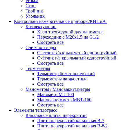
Резьба
Сгон
Тройник
Угольник
Контрольно-измерительные приборы/КИПиА
Комлектующие
Кран трехходовой для манометра
Переходник с М20х1,5 на G1/2
Смотреть все
Счетчики воды
Счетчик х/в крыльчатый одноструйный
Счётчик г/в крыльчатый одноструйный
Смотреть все
Термометры
Термометр биметаллический
Термометры жидкостные
Смотреть все
Манометры / Мановаккумметры
Манометр МТ-100
Мановаккумметр МВТ-160
Смотреть все
Элементы теплотрасс
Канальные плиты перекрытий
Плита перекрытий канальная В-7
Плита перекрытий канальная В-8/2