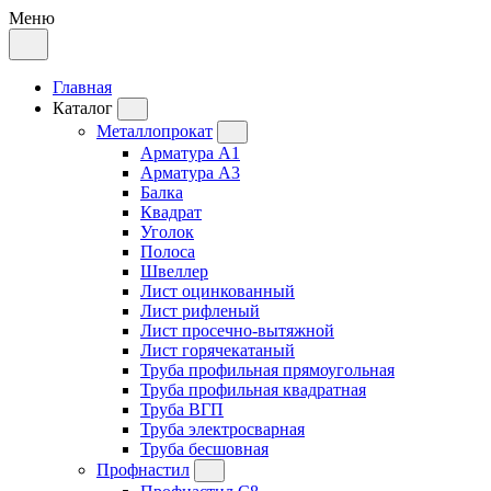
Меню
Главная
Каталог
Металлопрокат
Арматура А1
Арматура А3
Балка
Квадрат
Уголок
Полоса
Швеллер
Лист оцинкованный
Лист рифленый
Лист просечно-вытяжной
Лист горячекатаный
Труба профильная прямоугольная
Труба профильная квадратная
Труба ВГП
Труба электросварная
Труба бесшовная
Профнастил