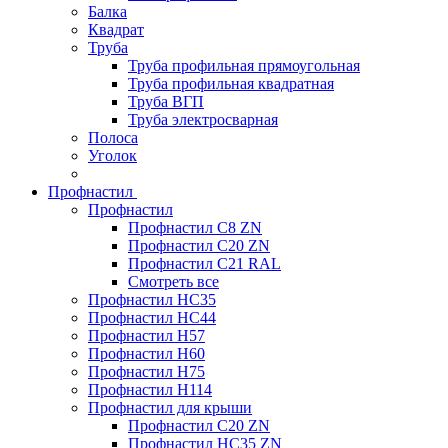
Балка
Квадрат
Труба
Труба профильная прямоугольная
Труба профильная квадратная
Труба ВГП
Труба электросварная
Полоса
Уголок
Профнастил
Профнастил
Профнастил С8 ZN
Профнастил С20 ZN
Профнастил С21 RAL
Смотреть все
Профнастил HC35
Профнастил HC44
Профнастил H57
Профнастил H60
Профнастил H75
Профнастил H114
Профнастил для крыши
Профнастил С20 ZN
Профнастил НС35 ZN