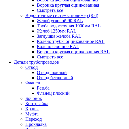
Воронка круглая оцинкованная
Смотреть все
Водосточные системы полимер (Ral)
Желоб угловой 90 RAL
Труба водосточная 1000мм RAL
Желоб 1250мм RAL
Заглушка желоба RAL
Колено трубы оцинкованное RAL
Колено сливное RAL
Воронка круглая оцинкованная RAL
Смотреть все
Детали трубопроводов
Отвод
Отвод шовный
Отвод бесшовный
Фланец
Резьба
Фланец плоский
Бочонок
Контргайка
Краны
Муфта
Переход
Прокладка