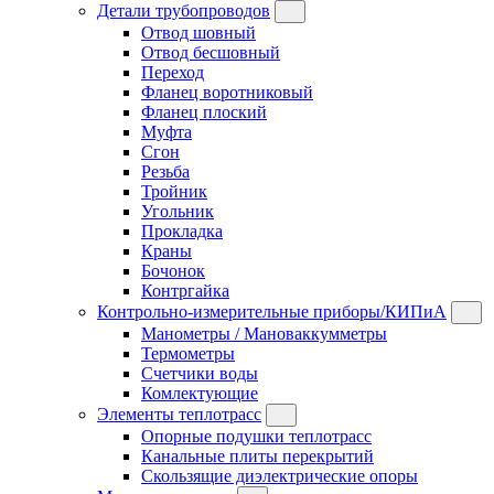
Детали трубопроводов
Отвод шовный
Отвод бесшовный
Переход
Фланец воротниковый
Фланец плоский
Муфта
Сгон
Резьба
Тройник
Угольник
Прокладка
Краны
Бочонок
Контргайка
Контрольно-измерительные приборы/КИПиА
Манометры / Мановаккумметры
Термометры
Счетчики воды
Комлектующие
Элементы теплотрасс
Опорные подушки теплотрасс
Канальные плиты перекрытий
Скользящие диэлектрические опоры