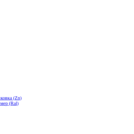
ковка (Zn)
мер (Ral)