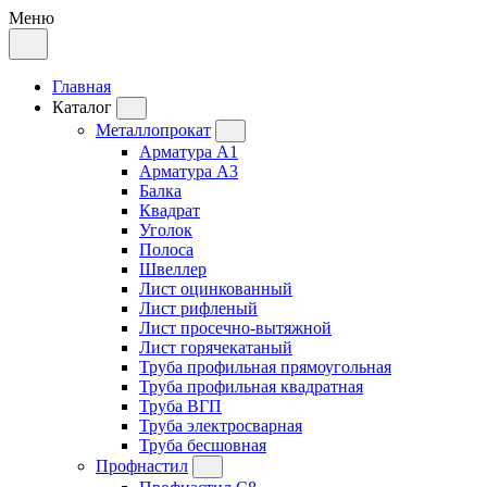
Меню
Главная
Каталог
Металлопрокат
Арматура А1
Арматура А3
Балка
Квадрат
Уголок
Полоса
Швеллер
Лист оцинкованный
Лист рифленый
Лист просечно-вытяжной
Лист горячекатаный
Труба профильная прямоугольная
Труба профильная квадратная
Труба ВГП
Труба электросварная
Труба бесшовная
Профнастил