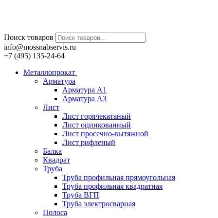
Поиск товаров
info@mossnabservis.ru
+7 (495) 135-24-64
Металлопрокат
Арматура
Арматура А1
Арматура А3
Лист
Лист горячекатаный
Лист оцинкованный
Лист просечно-вытяжной
Лист рифленый
Балка
Квадрат
Труба
Труба профильная прямоугольная
Труба профильная квадратная
Труба ВГП
Труба электросварная
Полоса