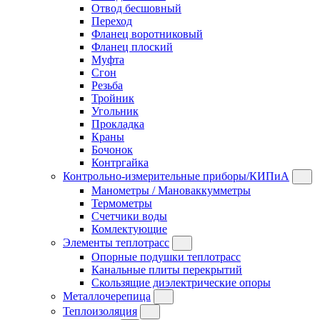
Отвод бесшовный
Переход
Фланец воротниковый
Фланец плоский
Муфта
Сгон
Резьба
Тройник
Угольник
Прокладка
Краны
Бочонок
Контргайка
Контрольно-измерительные приборы/КИПиА
Манометры / Мановаккумметры
Термометры
Счетчики воды
Комлектующие
Элементы теплотрасс
Опорные подушки теплотрасс
Канальные плиты перекрытий
Скользящие диэлектрические опоры
Металлочерепица
Теплоизоляция