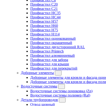
Профнастил C8
Профнастил C20
Профнастил C21
Профнастил HC35
Профнастил HC44
Профнастил H57
Профнастил H60
Профнастил H75
Профнастил H114
Профнастил оцинкованный
Профнастил окрашенный
Профнастил двухсторонний RAL
Профнастил Printech
Профнастил алюминиевый
Профнастил для забора
Профнастил для крыши
Профнастил для перекрытий
Доборные элементы
Доборные элементы для кровли и фасада оцин
Доборные элементы для кровли и фасада поли
Водосточные системы
Водосточные системы оцинковка (Zn)
Водосточные системы полимер (Ral)
Детали трубопроводов
Отвод шовный