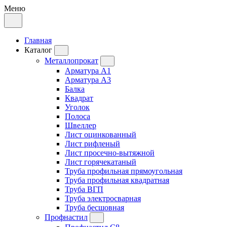
Меню
Главная
Каталог
Металлопрокат
Арматура А1
Арматура А3
Балка
Квадрат
Уголок
Полоса
Швеллер
Лист оцинкованный
Лист рифленый
Лист просечно-вытяжной
Лист горячекатаный
Труба профильная прямоугольная
Труба профильная квадратная
Труба ВГП
Труба электросварная
Труба бесшовная
Профнастил