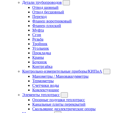
Детали трубопроводов
Отвод шовный
Отвод бесшовный
Переход
Фланец воротниковый
Фланец плоский
Муфта
Сгон
Резьба
Тройник
Угольник
Прокладка
Краны
Бочонок
Контргайка
Контрольно-измерительные приборы/КИПиА
Манометры / Мановаккумметры
Термометры
Счетчики воды
Комлектующие
Элементы теплотрасс
Опорные подушки теплотрасс
Канальные плиты перекрытий
Скользящие диэлектрические опоры