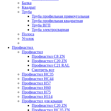
Балка
Квадрат
Труба
Труба профильная прямоугольная
Труба профильная квадратная
Труба ВГП
Труба электросварная
Полоса
Уголок
Профнастил
Профнастил
Профнастил С8 ZN
Профнастил С20 ZN
Профнастил С21 RAL
Смотреть все
Профнастил HC35
Профнастил HC44
Профнастил H57
Профнастил H60
Профнастил H75
Профнастил H114
Профнастил для крыши
Профнастил С20 ZN
Профнастил НС35 ZN