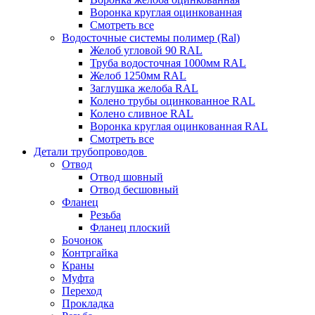
Воронка круглая оцинкованная
Смотреть все
Водосточные системы полимер (Ral)
Желоб угловой 90 RAL
Труба водосточная 1000мм RAL
Желоб 1250мм RAL
Заглушка желоба RAL
Колено трубы оцинкованное RAL
Колено сливное RAL
Воронка круглая оцинкованная RAL
Смотреть все
Детали трубопроводов
Отвод
Отвод шовный
Отвод бесшовный
Фланец
Резьба
Фланец плоский
Бочонок
Контргайка
Краны
Муфта
Переход
Прокладка