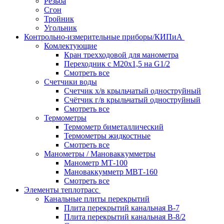
Резьба
Сгон
Тройник
Угольник
Контрольно-измерительные приборы/КИПиА
Комлектующие
Кран трехходовой для манометра
Переходник с М20х1,5 на G1/2
Смотреть все
Счетчики воды
Счетчик х/в крыльчатый одноструйный
Счётчик г/в крыльчатый одноструйный
Смотреть все
Термометры
Термометр биметаллический
Термометры жидкостные
Смотреть все
Манометры / Мановаккумметры
Манометр МТ-100
Мановаккумметр МВТ-160
Смотреть все
Элементы теплотрасс
Канальные плиты перекрытий
Плита перекрытий канальная В-7
Плита перекрытий канальная В-8/2