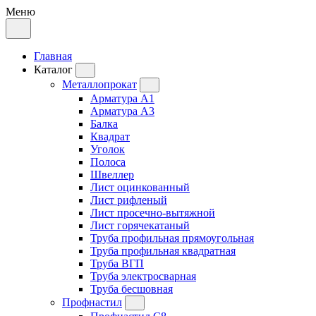
Меню
Главная
Каталог
Металлопрокат
Арматура А1
Арматура А3
Балка
Квадрат
Уголок
Полоса
Швеллер
Лист оцинкованный
Лист рифленый
Лист просечно-вытяжной
Лист горячекатаный
Труба профильная прямоугольная
Труба профильная квадратная
Труба ВГП
Труба электросварная
Труба бесшовная
Профнастил