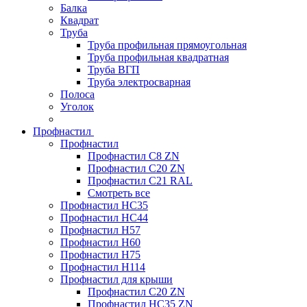
Балка
Квадрат
Труба
Труба профильная прямоугольная
Труба профильная квадратная
Труба ВГП
Труба электросварная
Полоса
Уголок
Профнастил
Профнастил
Профнастил С8 ZN
Профнастил С20 ZN
Профнастил С21 RAL
Смотреть все
Профнастил HC35
Профнастил HC44
Профнастил H57
Профнастил H60
Профнастил H75
Профнастил H114
Профнастил для крыши
Профнастил С20 ZN
Профнастил НС35 ZN