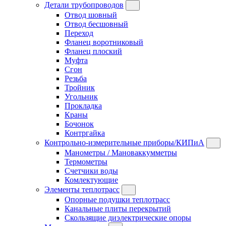
Детали трубопроводов
Отвод шовный
Отвод бесшовный
Переход
Фланец воротниковый
Фланец плоский
Муфта
Сгон
Резьба
Тройник
Угольник
Прокладка
Краны
Бочонок
Контргайка
Контрольно-измерительные приборы/КИПиА
Манометры / Мановаккумметры
Термометры
Счетчики воды
Комлектующие
Элементы теплотрасс
Опорные подушки теплотрасс
Канальные плиты перекрытий
Скользящие диэлектрические опоры