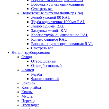
Воронка круглая оцинкованная
Смотреть все
Водосточные системы полимер (Ral)
Желоб угловой 90 RAL
Труба водосточная 1000мм RAL
Желоб 1250мм RAL
Заглушка желоба RAL
Колено трубы оцинкованное RAL
Колено сливное RAL
Воронка круглая оцинкованная RAL
Смотреть все
Детали трубопроводов
Отвод
Отвод шовный
Отвод бесшовный
Фланец
Резьба
Фланец плоский
Бочонок
Контргайка
Краны
Муфта
Переход
Прокладка