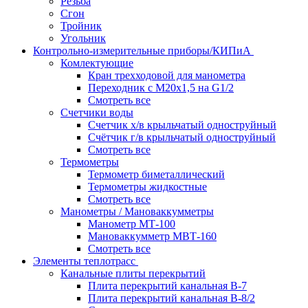
Резьба
Сгон
Тройник
Угольник
Контрольно-измерительные приборы/КИПиА
Комлектующие
Кран трехходовой для манометра
Переходник с М20х1,5 на G1/2
Смотреть все
Счетчики воды
Счетчик х/в крыльчатый одноструйный
Счётчик г/в крыльчатый одноструйный
Смотреть все
Термометры
Термометр биметаллический
Термометры жидкостные
Смотреть все
Манометры / Мановаккумметры
Манометр МТ-100
Мановаккумметр МВТ-160
Смотреть все
Элементы теплотрасс
Канальные плиты перекрытий
Плита перекрытий канальная В-7
Плита перекрытий канальная В-8/2