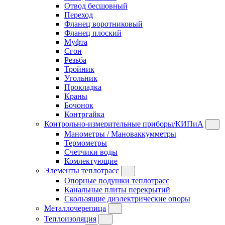
Отвод бесшовный
Переход
Фланец воротниковый
Фланец плоский
Муфта
Сгон
Резьба
Тройник
Угольник
Прокладка
Краны
Бочонок
Контргайка
Контрольно-измерительные приборы/КИПиА
Манометры / Мановаккумметры
Термометры
Счетчики воды
Комлектующие
Элементы теплотрасс
Опорные подушки теплотрасс
Канальные плиты перекрытий
Скользящие диэлектрические опоры
Металлочерепица
Теплоизоляция