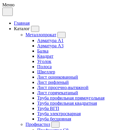
Меню
Главная
Каталог
Металлопрокат
Арматура А1
Арматура А3
Балка
Квадрат
Уголок
Полоса
Швеллер
Лист оцинкованный
Лист рифленый
Лист просечно-вытяжной
Лист горячекатаный
Труба профильная прямоугольная
Труба профильная квадратная
Труба ВГП
Труба электросварная
Труба бесшовная
Профнастил