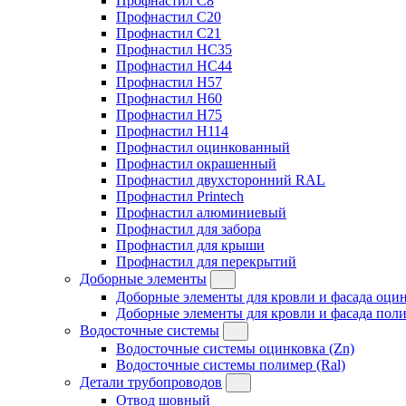
Профнастил C8
Профнастил C20
Профнастил C21
Профнастил HC35
Профнастил HC44
Профнастил H57
Профнастил H60
Профнастил H75
Профнастил H114
Профнастил оцинкованный
Профнастил окрашенный
Профнастил двухсторонний RAL
Профнастил Printech
Профнастил алюминиевый
Профнастил для забора
Профнастил для крыши
Профнастил для перекрытий
Доборные элементы
Доборные элементы для кровли и фасада оцин
Доборные элементы для кровли и фасада поли
Водосточные системы
Водосточные системы оцинковка (Zn)
Водосточные системы полимер (Ral)
Детали трубопроводов
Отвод шовный