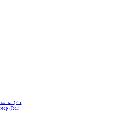
ковка (Zn)
мер (Ral)