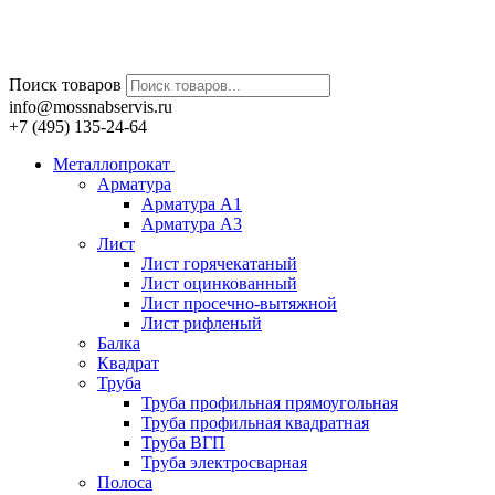
Поиск товаров
info@mossnabservis.ru
+7 (495) 135-24-64
Металлопрокат
Арматура
Арматура А1
Арматура А3
Лист
Лист горячекатаный
Лист оцинкованный
Лист просечно-вытяжной
Лист рифленый
Балка
Квадрат
Труба
Труба профильная прямоугольная
Труба профильная квадратная
Труба ВГП
Труба электросварная
Полоса