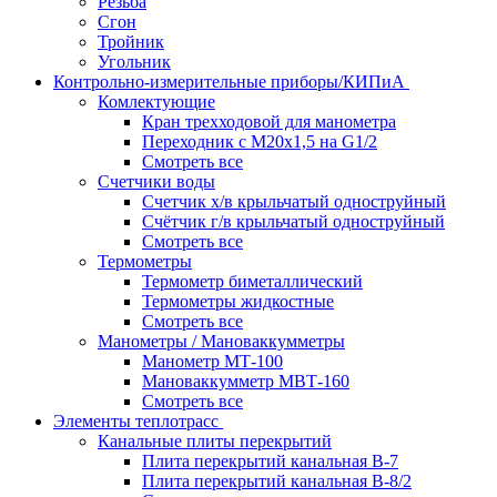
Резьба
Сгон
Тройник
Угольник
Контрольно-измерительные приборы/КИПиА
Комлектующие
Кран трехходовой для манометра
Переходник с М20х1,5 на G1/2
Смотреть все
Счетчики воды
Счетчик х/в крыльчатый одноструйный
Счётчик г/в крыльчатый одноструйный
Смотреть все
Термометры
Термометр биметаллический
Термометры жидкостные
Смотреть все
Манометры / Мановаккумметры
Манометр МТ-100
Мановаккумметр МВТ-160
Смотреть все
Элементы теплотрасс
Канальные плиты перекрытий
Плита перекрытий канальная В-7
Плита перекрытий канальная В-8/2