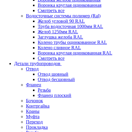
Воронка круглая оцинкованная
Смотреть все
Водосточные системы полимер (Ral)
Желоб угловой 90 RAL
Труба водосточная 1000мм RAL
Желоб 1250мм RAL
Заглушка желоба RAL
Колено трубы оцинкованное RAL
Колено сливное RAL
Воронка круглая оцинкованная RAL
Смотреть все
Детали трубопроводов
Отвод
Отвод шовный
Отвод бесшовный
Фланец
Резьба
Фланец плоский
Бочонок
Контргайка
Краны
Муфта
Переход
Прокладка