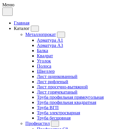
Меню
Главная
Каталог
Металлопрокат
Арматура А1
Арматура А3
Балка
Квадрат
Уголок
Полоса
Швеллер
Лист оцинкованный
Лист рифленый
Лист просечно-вытяжной
Лист горячекатаный
Труба профильная прямоугольная
Труба профильная квадратная
Труба ВГП
Труба электросварная
Труба бесшовная
Профнастил