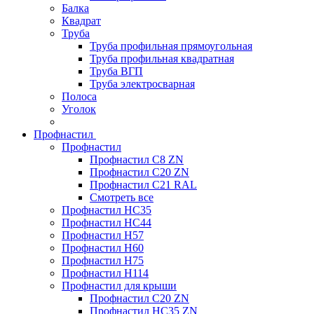
Балка
Квадрат
Труба
Труба профильная прямоугольная
Труба профильная квадратная
Труба ВГП
Труба электросварная
Полоса
Уголок
Профнастил
Профнастил
Профнастил С8 ZN
Профнастил С20 ZN
Профнастил С21 RAL
Смотреть все
Профнастил HC35
Профнастил HC44
Профнастил H57
Профнастил H60
Профнастил H75
Профнастил H114
Профнастил для крыши
Профнастил С20 ZN
Профнастил НС35 ZN