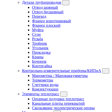
Детали трубопроводов
Отвод шовный
Отвод бесшовный
Переход
Фланец воротниковый
Фланец плоский
Муфта
Сгон
Резьба
Тройник
Угольник
Прокладка
Краны
Бочонок
Контргайка
Контрольно-измерительные приборы/КИПиА
Манометры / Мановаккумметры
Термометры
Счетчики воды
Комлектующие
Элементы теплотрасс
Опорные подушки теплотрасс
Канальные плиты перекрытий
Скользящие диэлектрические опоры