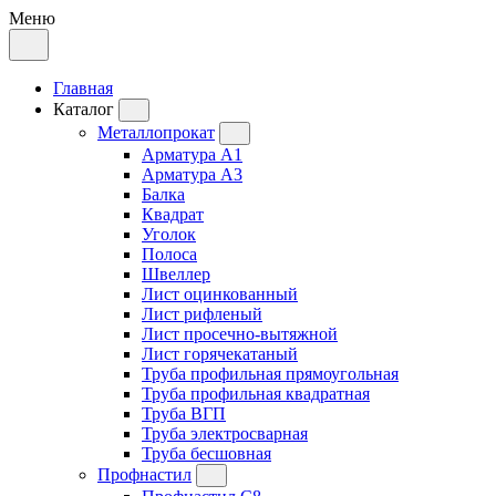
Меню
Главная
Каталог
Металлопрокат
Арматура А1
Арматура А3
Балка
Квадрат
Уголок
Полоса
Швеллер
Лист оцинкованный
Лист рифленый
Лист просечно-вытяжной
Лист горячекатаный
Труба профильная прямоугольная
Труба профильная квадратная
Труба ВГП
Труба электросварная
Труба бесшовная
Профнастил