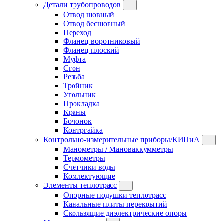
Детали трубопроводов
Отвод шовный
Отвод бесшовный
Переход
Фланец воротниковый
Фланец плоский
Муфта
Сгон
Резьба
Тройник
Угольник
Прокладка
Краны
Бочонок
Контргайка
Контрольно-измерительные приборы/КИПиА
Манометры / Мановаккумметры
Термометры
Счетчики воды
Комлектующие
Элементы теплотрасс
Опорные подушки теплотрасс
Канальные плиты перекрытий
Скользящие диэлектрические опоры