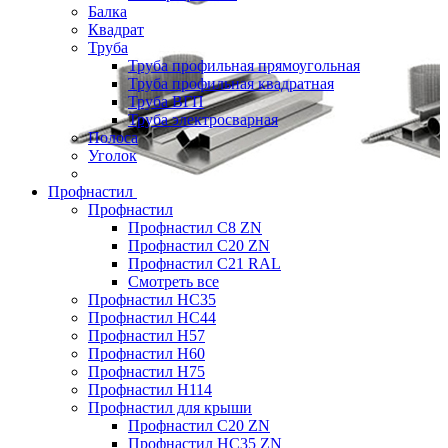
Балка
Квадрат
Труба
Труба профильная прямоугольная
Труба профильная квадратная
Труба ВГП
Труба электросварная
Полоса
Уголок
Профнастил
Профнастил
Профнастил С8 ZN
Профнастил С20 ZN
Профнастил С21 RAL
Смотреть все
Профнастил HC35
Профнастил HC44
Профнастил H57
Профнастил H60
Профнастил H75
Профнастил H114
Профнастил для крыши
Профнастил С20 ZN
Профнастил НС35 ZN