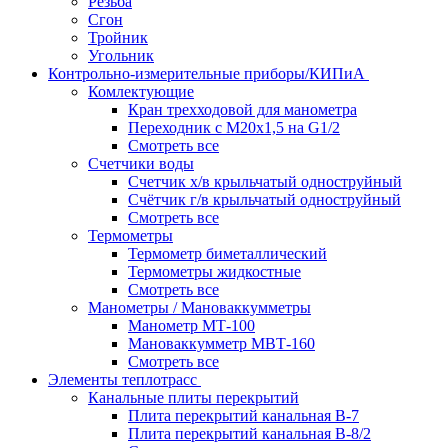
Резьба
Сгон
Тройник
Угольник
Контрольно-измерительные приборы/КИПиА
Комлектующие
Кран трехходовой для манометра
Переходник с М20х1,5 на G1/2
Смотреть все
Счетчики воды
Счетчик х/в крыльчатый одноструйный
Счётчик г/в крыльчатый одноструйный
Смотреть все
Термометры
Термометр биметаллический
Термометры жидкостные
Смотреть все
Манометры / Мановаккумметры
Манометр МТ-100
Мановаккумметр МВТ-160
Смотреть все
Элементы теплотрасс
Канальные плиты перекрытий
Плита перекрытий канальная В-7
Плита перекрытий канальная В-8/2