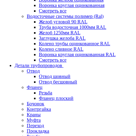
Воронка круглая оцинкованная
Смотреть все
Водосточные системы полимер (Ral)
Желоб угловой 90 RAL
Труба водосточная 1000мм RAL
Желоб 1250мм RAL
Заглушка желоба RAL
Колено трубы оцинкованное RAL
Колено сливное RAL
Воронка круглая оцинкованная RAL
Смотреть все
Детали трубопроводов
Отвод
Отвод шовный
Отвод бесшовный
Фланец
Резьба
Фланец плоский
Бочонок
Контргайка
Краны
Муфта
Переход
Прокладка