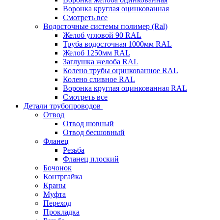
Воронка круглая оцинкованная
Смотреть все
Водосточные системы полимер (Ral)
Желоб угловой 90 RAL
Труба водосточная 1000мм RAL
Желоб 1250мм RAL
Заглушка желоба RAL
Колено трубы оцинкованное RAL
Колено сливное RAL
Воронка круглая оцинкованная RAL
Смотреть все
Детали трубопроводов
Отвод
Отвод шовный
Отвод бесшовный
Фланец
Резьба
Фланец плоский
Бочонок
Контргайка
Краны
Муфта
Переход
Прокладка