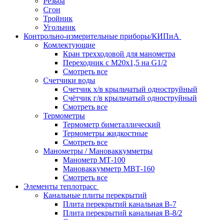
Резьба
Сгон
Тройник
Угольник
Контрольно-измерительные приборы/КИПиА
Комлектующие
Кран трехходовой для манометра
Переходник с М20х1,5 на G1/2
Смотреть все
Счетчики воды
Счетчик х/в крыльчатый одноструйный
Счётчик г/в крыльчатый одноструйный
Смотреть все
Термометры
Термометр биметаллический
Термометры жидкостные
Смотреть все
Манометры / Мановаккумметры
Манометр МТ-100
Мановаккумметр МВТ-160
Смотреть все
Элементы теплотрасс
Канальные плиты перекрытий
Плита перекрытий канальная В-7
Плита перекрытий канальная В-8/2