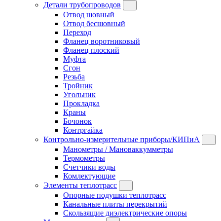
Детали трубопроводов
Отвод шовный
Отвод бесшовный
Переход
Фланец воротниковый
Фланец плоский
Муфта
Сгон
Резьба
Тройник
Угольник
Прокладка
Краны
Бочонок
Контргайка
Контрольно-измерительные приборы/КИПиА
Манометры / Мановаккумметры
Термометры
Счетчики воды
Комлектующие
Элементы теплотрасс
Опорные подушки теплотрасс
Канальные плиты перекрытий
Скользящие диэлектрические опоры