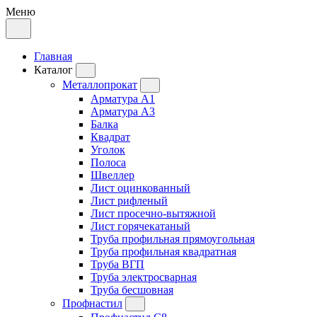
Меню
Главная
Каталог
Металлопрокат
Арматура А1
Арматура А3
Балка
Квадрат
Уголок
Полоса
Швеллер
Лист оцинкованный
Лист рифленый
Лист просечно-вытяжной
Лист горячекатаный
Труба профильная прямоугольная
Труба профильная квадратная
Труба ВГП
Труба электросварная
Труба бесшовная
Профнастил