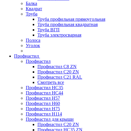
Балка
Квадрат
Труба
Труба профильная прямоугольная
Труба профильная квадратная
Труба ВГП
Труба электросварная
Полоса
Уголок
Профнастил
Профнастил
Профнастил С8 ZN
Профнастил С20 ZN
Профнастил С21 RAL
Смотреть все
Профнастил HC35
Профнастил HC44
Профнастил H57
Профнастил H60
Профнастил H75
Профнастил H114
Профнастил для крыши
Профнастил С20 ZN
Профнастил НС35 ZN