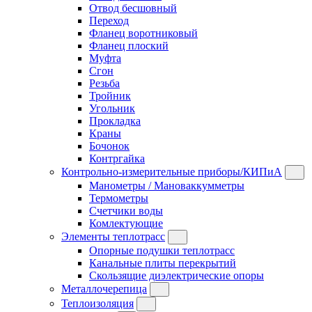
Отвод бесшовный
Переход
Фланец воротниковый
Фланец плоский
Муфта
Сгон
Резьба
Тройник
Угольник
Прокладка
Краны
Бочонок
Контргайка
Контрольно-измерительные приборы/КИПиА
Манометры / Мановаккумметры
Термометры
Счетчики воды
Комлектующие
Элементы теплотрасс
Опорные подушки теплотрасс
Канальные плиты перекрытий
Скользящие диэлектрические опоры
Металлочерепица
Теплоизоляция