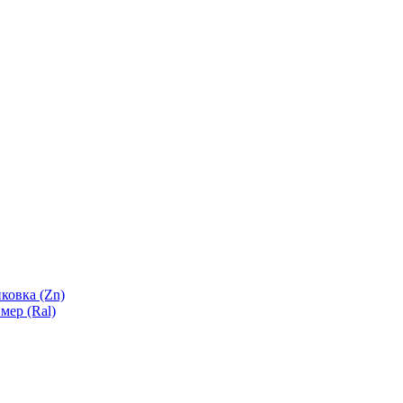
ковка (Zn)
мер (Ral)