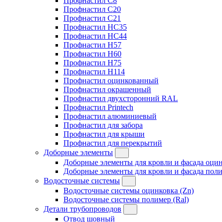
Профнастил C8
Профнастил C20
Профнастил C21
Профнастил HC35
Профнастил HC44
Профнастил H57
Профнастил H60
Профнастил H75
Профнастил H114
Профнастил оцинкованный
Профнастил окрашенный
Профнастил двухсторонний RAL
Профнастил Printech
Профнастил алюминиевый
Профнастил для забора
Профнастил для крыши
Профнастил для перекрытий
Доборные элементы
Доборные элементы для кровли и фасада оцин
Доборные элементы для кровли и фасада поли
Водосточные системы
Водосточные системы оцинковка (Zn)
Водосточные системы полимер (Ral)
Детали трубопроводов
Отвод шовный