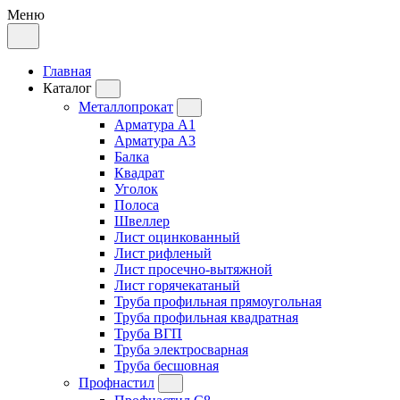
Меню
Главная
Каталог
Металлопрокат
Арматура А1
Арматура А3
Балка
Квадрат
Уголок
Полоса
Швеллер
Лист оцинкованный
Лист рифленый
Лист просечно-вытяжной
Лист горячекатаный
Труба профильная прямоугольная
Труба профильная квадратная
Труба ВГП
Труба электросварная
Труба бесшовная
Профнастил