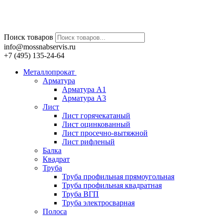
Поиск товаров
info@mossnabservis.ru
+7 (495) 135-24-64
Металлопрокат
Арматура
Арматура А1
Арматура А3
Лист
Лист горячекатаный
Лист оцинкованный
Лист просечно-вытяжной
Лист рифленый
Балка
Квадрат
Труба
Труба профильная прямоугольная
Труба профильная квадратная
Труба ВГП
Труба электросварная
Полоса