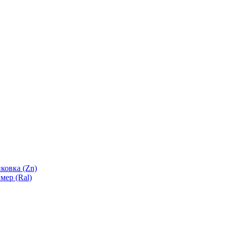
ковка (Zn)
мер (Ral)