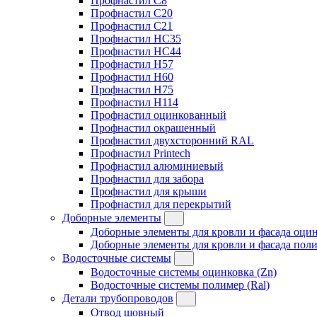
Профнастил C8
Профнастил C20
Профнастил C21
Профнастил HC35
Профнастил HC44
Профнастил H57
Профнастил H60
Профнастил H75
Профнастил H114
Профнастил оцинкованный
Профнастил окрашенный
Профнастил двухсторонний RAL
Профнастил Printech
Профнастил алюминиевый
Профнастил для забора
Профнастил для крыши
Профнастил для перекрытий
Доборные элементы
Доборные элементы для кровли и фасада оцин
Доборные элементы для кровли и фасада поли
Водосточные системы
Водосточные системы оцинковка (Zn)
Водосточные системы полимер (Ral)
Детали трубопроводов
Отвод шовный