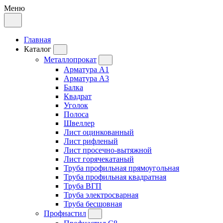
Меню
Главная
Каталог
Металлопрокат
Арматура А1
Арматура А3
Балка
Квадрат
Уголок
Полоса
Швеллер
Лист оцинкованный
Лист рифленый
Лист просечно-вытяжной
Лист горячекатаный
Труба профильная прямоугольная
Труба профильная квадратная
Труба ВГП
Труба электросварная
Труба бесшовная
Профнастил