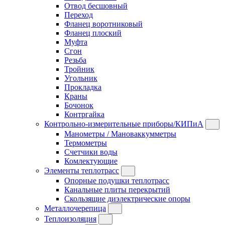
Отвод бесшовный
Переход
Фланец воротниковый
Фланец плоский
Муфта
Сгон
Резьба
Тройник
Угольник
Прокладка
Краны
Бочонок
Контргайка
Контрольно-измерительные приборы/КИПиА
Манометры / Мановаккумметры
Термометры
Счетчики воды
Комлектующие
Элементы теплотрасс
Опорные подушки теплотрасс
Канальные плиты перекрытий
Скользящие диэлектрические опоры
Металлочерепица
Теплоизоляция