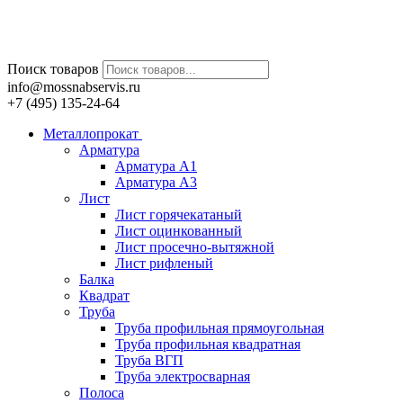
Поиск товаров
info@mossnabservis.ru
+7 (495) 135-24-64
Металлопрокат
Арматура
Арматура А1
Арматура А3
Лист
Лист горячекатаный
Лист оцинкованный
Лист просечно-вытяжной
Лист рифленый
Балка
Квадрат
Труба
Труба профильная прямоугольная
Труба профильная квадратная
Труба ВГП
Труба электросварная
Полоса