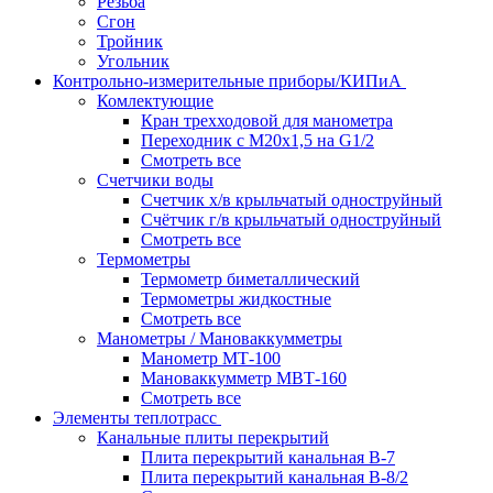
Резьба
Сгон
Тройник
Угольник
Контрольно-измерительные приборы/КИПиА
Комлектующие
Кран трехходовой для манометра
Переходник с М20х1,5 на G1/2
Смотреть все
Счетчики воды
Счетчик х/в крыльчатый одноструйный
Счётчик г/в крыльчатый одноструйный
Смотреть все
Термометры
Термометр биметаллический
Термометры жидкостные
Смотреть все
Манометры / Мановаккумметры
Манометр МТ-100
Мановаккумметр МВТ-160
Смотреть все
Элементы теплотрасс
Канальные плиты перекрытий
Плита перекрытий канальная В-7
Плита перекрытий канальная В-8/2