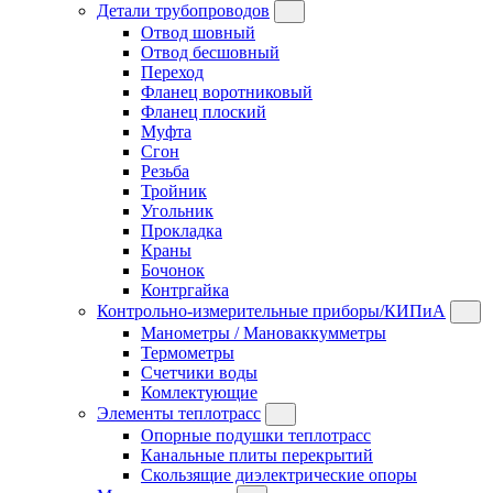
Детали трубопроводов
Отвод шовный
Отвод бесшовный
Переход
Фланец воротниковый
Фланец плоский
Муфта
Сгон
Резьба
Тройник
Угольник
Прокладка
Краны
Бочонок
Контргайка
Контрольно-измерительные приборы/КИПиА
Манометры / Мановаккумметры
Термометры
Счетчики воды
Комлектующие
Элементы теплотрасс
Опорные подушки теплотрасс
Канальные плиты перекрытий
Скользящие диэлектрические опоры