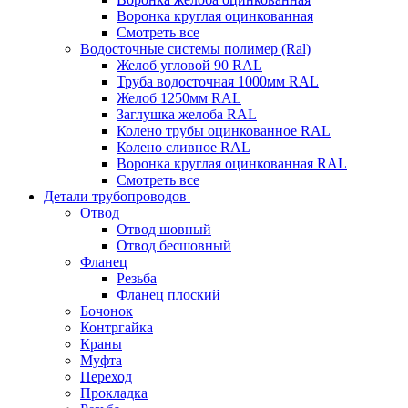
Воронка круглая оцинкованная
Смотреть все
Водосточные системы полимер (Ral)
Желоб угловой 90 RAL
Труба водосточная 1000мм RAL
Желоб 1250мм RAL
Заглушка желоба RAL
Колено трубы оцинкованное RAL
Колено сливное RAL
Воронка круглая оцинкованная RAL
Смотреть все
Детали трубопроводов
Отвод
Отвод шовный
Отвод бесшовный
Фланец
Резьба
Фланец плоский
Бочонок
Контргайка
Краны
Муфта
Переход
Прокладка