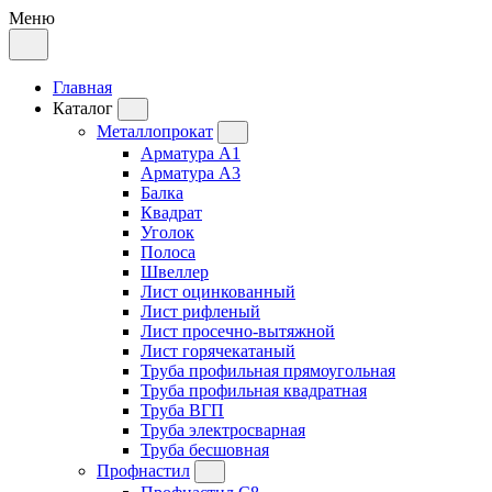
Меню
Главная
Каталог
Металлопрокат
Арматура А1
Арматура А3
Балка
Квадрат
Уголок
Полоса
Швеллер
Лист оцинкованный
Лист рифленый
Лист просечно-вытяжной
Лист горячекатаный
Труба профильная прямоугольная
Труба профильная квадратная
Труба ВГП
Труба электросварная
Труба бесшовная
Профнастил