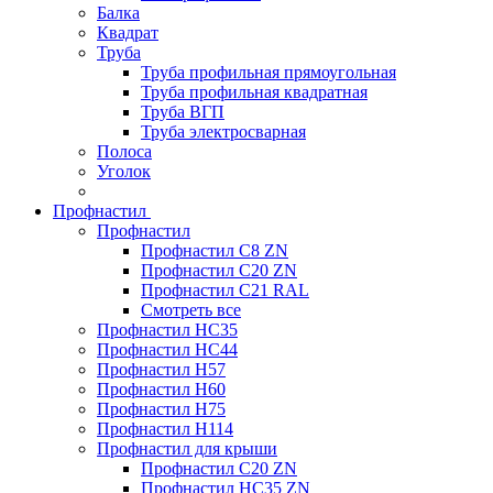
Балка
Квадрат
Труба
Труба профильная прямоугольная
Труба профильная квадратная
Труба ВГП
Труба электросварная
Полоса
Уголок
Профнастил
Профнастил
Профнастил С8 ZN
Профнастил С20 ZN
Профнастил С21 RAL
Смотреть все
Профнастил HC35
Профнастил HC44
Профнастил H57
Профнастил H60
Профнастил H75
Профнастил H114
Профнастил для крыши
Профнастил С20 ZN
Профнастил НС35 ZN