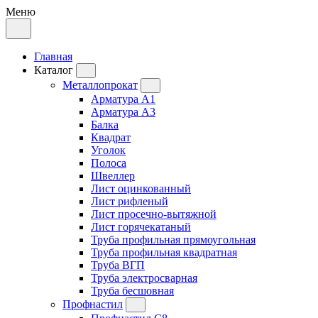
Меню
Главная
Каталог
Металлопрокат
Арматура А1
Арматура А3
Балка
Квадрат
Уголок
Полоса
Швеллер
Лист оцинкованный
Лист рифленый
Лист просечно-вытяжной
Лист горячекатаный
Труба профильная прямоугольная
Труба профильная квадратная
Труба ВГП
Труба электросварная
Труба бесшовная
Профнастил