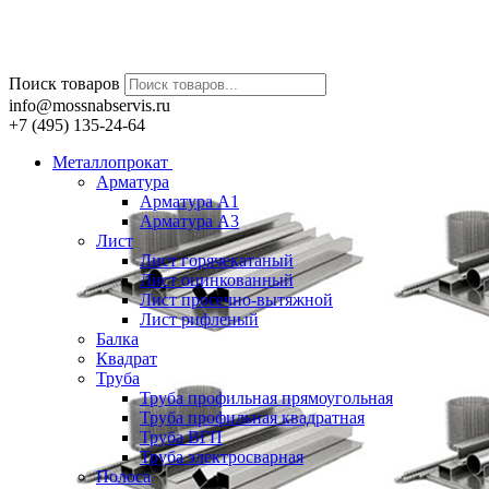
Поиск товаров
info@mossnabservis.ru
+7 (495) 135-24-64
Металлопрокат
Арматура
Арматура А1
Арматура А3
Лист
Лист горячекатаный
Лист оцинкованный
Лист просечно-вытяжной
Лист рифленый
Балка
Квадрат
Труба
Труба профильная прямоугольная
Труба профильная квадратная
Труба ВГП
Труба электросварная
Полоса