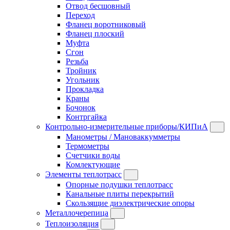
Отвод бесшовный
Переход
Фланец воротниковый
Фланец плоский
Муфта
Сгон
Резьба
Тройник
Угольник
Прокладка
Краны
Бочонок
Контргайка
Контрольно-измерительные приборы/КИПиА
Манометры / Мановаккумметры
Термометры
Счетчики воды
Комлектующие
Элементы теплотрасс
Опорные подушки теплотрасс
Канальные плиты перекрытий
Скользящие диэлектрические опоры
Металлочерепица
Теплоизоляция