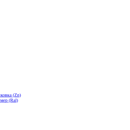
ковка (Zn)
мер (Ral)