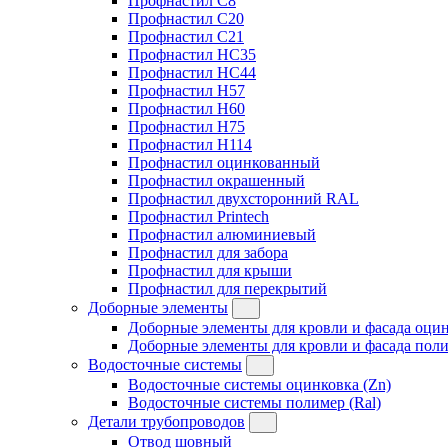
Профнастил C8
Профнастил C20
Профнастил C21
Профнастил HC35
Профнастил HC44
Профнастил H57
Профнастил H60
Профнастил H75
Профнастил H114
Профнастил оцинкованный
Профнастил окрашенный
Профнастил двухсторонний RAL
Профнастил Printech
Профнастил алюминиевый
Профнастил для забора
Профнастил для крыши
Профнастил для перекрытий
Доборные элементы
Доборные элементы для кровли и фасада оцин
Доборные элементы для кровли и фасада поли
Водосточные системы
Водосточные системы оцинковка (Zn)
Водосточные системы полимер (Ral)
Детали трубопроводов
Отвод шовный