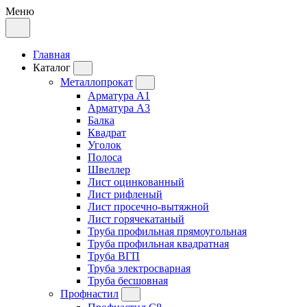
Меню
Главная
Каталог
Металлопрокат
Арматура А1
Арматура А3
Балка
Квадрат
Уголок
Полоса
Швеллер
Лист оцинкованный
Лист рифленый
Лист просечно-вытяжной
Лист горячекатаный
Труба профильная прямоугольная
Труба профильная квадратная
Труба ВГП
Труба электросварная
Труба бесшовная
Профнастил