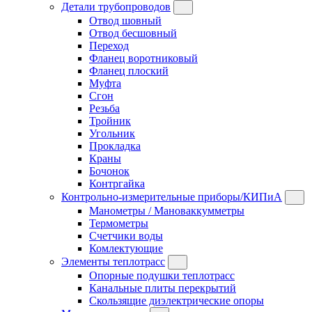
Детали трубопроводов
Отвод шовный
Отвод бесшовный
Переход
Фланец воротниковый
Фланец плоский
Муфта
Сгон
Резьба
Тройник
Угольник
Прокладка
Краны
Бочонок
Контргайка
Контрольно-измерительные приборы/КИПиА
Манометры / Мановаккумметры
Термометры
Счетчики воды
Комлектующие
Элементы теплотрасс
Опорные подушки теплотрасс
Канальные плиты перекрытий
Скользящие диэлектрические опоры